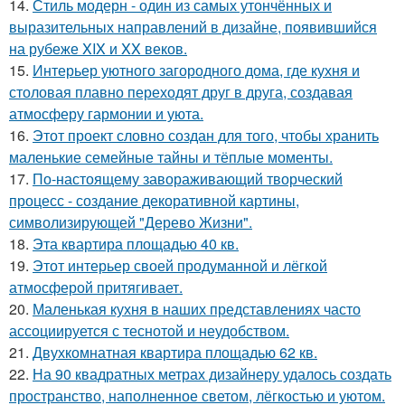
14.
Стиль модерн - один из самых утончённых и
выразительных направлений в дизайне, появившийся
на рубеже XIX и XX веков.
15.
Интерьер уютного загородного дома, где кухня и
столовая плавно переходят друг в друга, создавая
атмосферу гармонии и уюта.
16.
Этот проект словно создан для того, чтобы хранить
маленькие семейные тайны и тёплые моменты.
17.
По-настоящему завораживающий творческий
процесс - создание декоративной картины,
символизирующей "Дерево Жизни".
18.
Эта квартира площадью 40 кв.
19.
Этот интерьер своей продуманной и лёгкой
атмосферой притягивает.
20.
Маленькая кухня в наших представлениях часто
ассоциируется с теснотой и неудобством.
21.
Двухкомнатная квартира площадью 62 кв.
22.
На 90 квадратных метрах дизайнеру удалось создать
пространство, наполненное светом, лёгкостью и уютом.