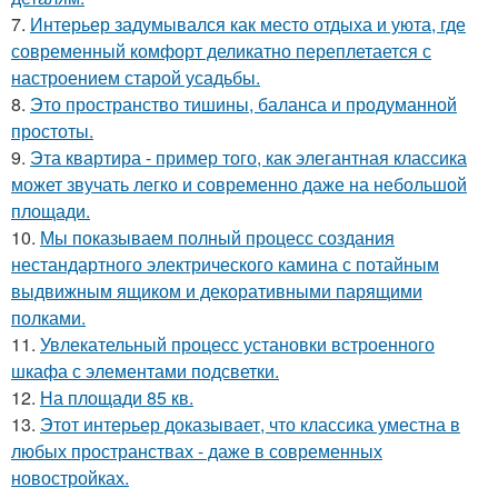
7.
Интерьер задумывался как место отдыха и уюта, где
современный комфорт деликатно переплетается с
настроением старой усадьбы.
8.
Это пространство тишины, баланса и продуманной
простоты.
9.
Эта квартира - пример того, как элегантная классика
может звучать легко и современно даже на небольшой
площади.
10.
Мы показываем полный процесс создания
нестандартного электрического камина с потайным
выдвижным ящиком и декоративными парящими
полками.
11.
Увлекательный процесс установки встроенного
шкафа с элементами подсветки.
12.
На площади 85 кв.
13.
Этот интерьер доказывает, что классика уместна в
любых пространствах - даже в современных
новостройках.