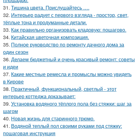
площадью.
31.
Тишина цвета. Прислушайтесь ….
32.
Интерьер радует с первого взгляда - простор, свет,
тёплые тона и продуманные детали.
33.
Как правильно организовать кладовую: пошагово.
34.
Китайская цветочная композиция.
35.
Полное руководство по ремонту дачного дома за
один сезон
36.
Делаем бюджетный и очень красивый ремонт: советы
и идеи
37.
Какие местные ремесла и промыслы можно увидеть
в Кирове
38.
Практичный, функциональный, светлый - этот
интерьер коттеджа доказывает:
39.
Установка водяного тёплого пола без стяжки: шаг за
шагом
40.
Новая жизнь для старинного трюмо.
41.
Водяной теплый пол своими руками под стяжку:
пошаговая инструкция