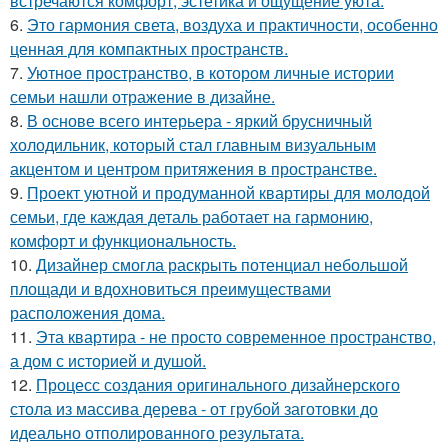
встречаются комфорт, эстетика и ощущение уюта.
6.
Это гармония света, воздуха и практичности, особенно
ценная для компактных пространств.
7.
Уютное пространство, в котором личные истории
семьи нашли отражение в дизайне.
8.
В основе всего интерьера - яркий брусничный
холодильник, который стал главным визуальным
акцентом и центром притяжения в пространстве.
9.
Проект уютной и продуманной квартиры для молодой
семьи, где каждая деталь работает на гармонию,
комфорт и функциональность.
10.
Дизайнер смогла раскрыть потенциал небольшой
площади и вдохновиться преимуществами
расположения дома.
11.
Эта квартира - не просто современное пространство,
а дом с историей и душой.
12.
Процесс создания оригинального дизайнерского
стола из массива дерева - от грубой заготовки до
идеально отполированного результата.