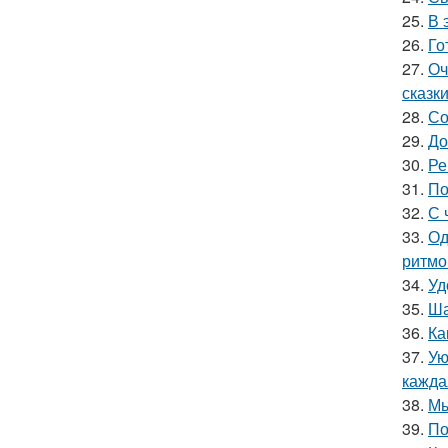
25.
В 
26.
Го
27.
Оч
сказки
28.
Со
29.
До
30.
Ре
31.
По
32.
С 
33.
Од
ритмо
34.
Уд
35.
Ша
36.
Ка
37.
Ую
кажда
38.
Мы
39.
По