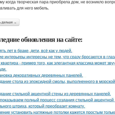
му когда творческая пара приобрела дом, не возникло вопр
авливать для него мебель.
ь дальше →
ледние обновления на сайте:
ять лет в браке, дети, всё как у людей.
ие интерьеры интересны не тем, что сразу бросаются в глаза
 квартира - пример того, как элегантная классика может зв
ди.
ановка декоративных деревянных панелей.
дание стола из эпоксидной смолы, выполненного в морской
дание стильной акцентной стены из деревянных панелей.
показываем полный процесс создания стильной акцентной с
ьного штриха, который преобразит комнату.
ение установить натяжные потолки кажется простым только