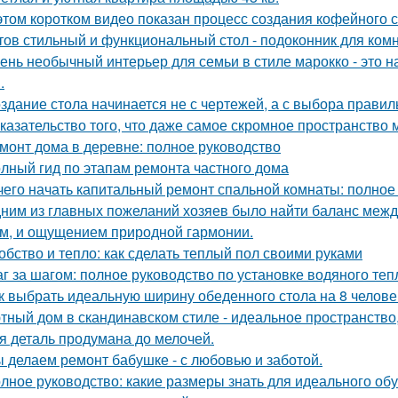
этом коротком видео показан процесс создания кофейного 
тов стильный и функциональный стол - подоконник для ком
ень необычный интерьер для семьи в стиле марокко - это 
.
здание стола начинается не с чертежей, а с выбора прави
казательство того, что даже самое скромное пространство 
монт дома в деревне: полное руководство
лный гид по этапам ремонта частного дома
чего начать капитальный ремонт спальной комнаты: полное
ним из главных пожеланий хозяев было найти баланс межд
м, и ощущением природной гармонии.
обство и тепло: как сделать теплый пол своими руками
г за шагом: полное руководство по установке водяного теп
к выбрать идеальную ширину обеденного стола на 8 челове
тный дом в скандинавском стиле - идеальное пространство, 
я деталь продумана до мелочей.
 делаем ремонт бабушке - с любовью и заботой.
лное руководство: какие размеры знать для идеального об