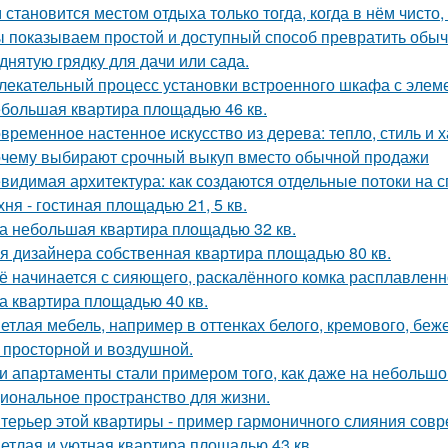
 становится местом отдыха только тогда, когда в нём чисто,
 показываем простой и доступный способ превратить обы
днятую грядку для дачи или сада.
лекательный процесс установки встроенного шкафа с элем
большая квартира площадью 46 кв.
временное настенное искусство из дерева: тепло, стиль и х
чему выбирают срочный выкуп вместо обычной продажи
видимая архитектура: как создаются отдельные потоки на 
хня - гостиная площадью 21, 5 кв.
а небольшая квартира площадью 32 кв.
я дизайнера собственная квартира площадью 80 кв.
ё начинается с сияющего, раскалённого комка расплавленно
а квартира площадью 40 кв.
етлая мебель, например в оттенках белого, кремового, беж
 просторной и воздушной.
и апартаменты стали примером того, как даже на небольшо
иональное пространство для жизни.
терьер этой квартиры - пример гармоничного слияния совр
етлая и уютная квартира площадью 43 кв.