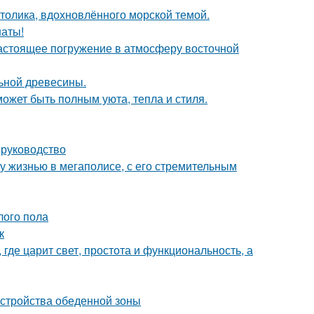
столика, вдохновлённого морской темой.
наты!
настоящее погружение в атмосферу восточной
льной древесины.
может быть полным уюта, тепла и стиля.
 руководство
у жизнью в мегаполисе, с его стремительным
лого пола
к
где царит свет, простота и функциональность, а
устройства обеденной зоны