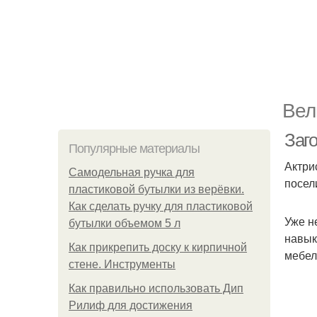
Вел
Заг
Популярные материалы
Актри
Самодельная ручка для
посел
пластиковой бутылки из верёвки.
Как сделать ручку для пластиковой
Уже н
бутылки объемом 5 л
навык
Как прикрепить доску к кирпичной
мебел
стене. Инструменты
Как правильно использовать Дип
Рилиф для достижения