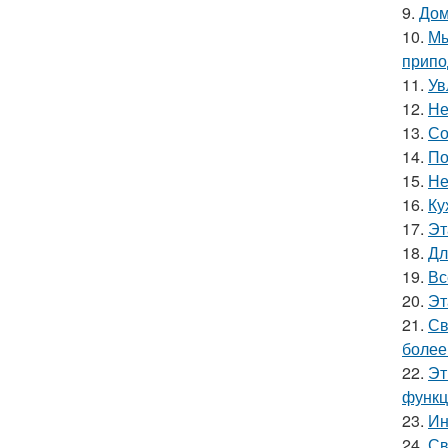
9.
Дом
10.
Мы
припо
11.
Ув
12.
Не
13.
Со
14.
По
15.
Не
16.
Ку
17.
Эт
18.
Дл
19.
Вс
20.
Эт
21.
Св
более
22.
Эт
функц
23.
Ин
24.
Св