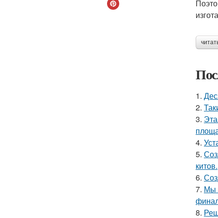
Поэто
изгот
читат
Пос
1.
Дес
2.
Так
3.
Эта
площа
4.
Уст
5.
Соз
китов.
6.
Соз
7.
Мы 
финал
8.
Реш