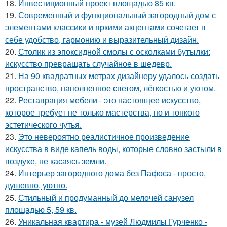
18.
Инвестиционный проект площадью 85 кв.
19.
Современный и функциональный загородный дом с
элементами классики и яркими акцентами сочетает в
себе удобство, гармонию и выразительный дизайн.
20.
Столик из эпоксидной смолы с осколками бутылки:
искусство превращать случайное в шедевр.
21.
На 90 квадратных метрах дизайнеру удалось создать
пространство, наполненное светом, лёгкостью и уютом.
22.
Реставрация мебели - это настоящее искусство,
которое требует не только мастерства, но и тонкого
эстетического чутья.
23.
Это невероятно реалистичное произведение
искусства в виде капель воды, которые словно застыли в
воздухе, не касаясь земли.
24.
Интерьер загородного дома без Пафоса - просто,
душевно, уютно.
25.
Стильный и продуманный до мелочей санузел
площадью 5, 59 кв.
26.
Уникальная квартира - музей Людмилы Гурченко -