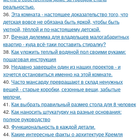
реальностью.
36.
Эта комната - настоящее доказательство того, что
детская вовсе не обязана быть яркой, чтобы быть
уютной, тёплой и по-настоящему детской.
37.
Вечная дилемма для владельцев малогабаритных
квартир - куда всё-таки поставить стиралку?
38.
Как уложить теплый водяной пол своими руками:
пошаговая инструкция
39.
Недавно завершён один из наших проектов - и
хочется остановиться именно на этой комнате.
40.
Часто мансарду превращают в склад ненужных
вещей - старые коробки, сезонные вещи, забытые
мелочи.
41.
Как выбрать правильный размер стола для 8 человек
42.
Как наносить штукатурку на разные основания:
полное руководство
43.
Функциональность в каждой детали.
44.
Какие интересные факты о архитектуре Кремля