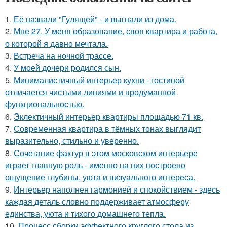
1.
Её назвали "Гулящей" - и выгнали из дома.
2.
Мне 27. У меня образование, своя квартира и работа,
о которой я давно мечтала.
3.
Встреча на ночной трассе.
4.
У моей дочери родился сын.
5.
Минималистичный интерьер кухни - гостиной
отличается чистыми линиями и продуманной
функциональностью.
6.
Эклектичный интерьер квартиры площадью 71 кв.
7.
Современная квартира в тёмных тонах выглядит
выразительно, стильно и уверенно.
8.
Сочетание фактур в этом московском интерьере
играет главную роль - именно на них построено
ощущение глубины, уюта и визуального интереса.
9.
Интерьер наполнен гармонией и спокойствием - здесь
каждая деталь словно поддерживает атмосферу
единства, уюта и тихого домашнего тепла.
10.
Процесс сборки эффектного круглого стола из