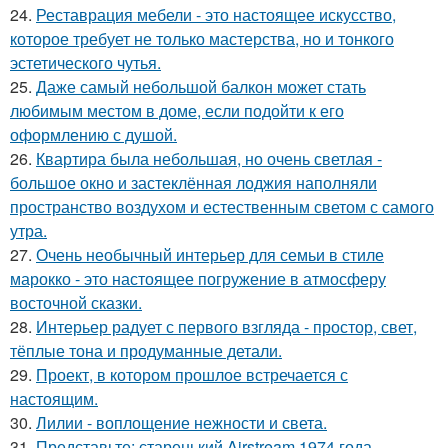
24.
Реставрация мебели - это настоящее искусство,
которое требует не только мастерства, но и тонкого
эстетического чутья.
25.
Даже самый небольшой балкон может стать
любимым местом в доме, если подойти к его
оформлению с душой.
26.
Квартира была небольшая, но очень светлая -
большое окно и застеклённая лоджия наполняли
пространство воздухом и естественным светом с самого
утра.
27.
Очень необычный интерьер для семьи в стиле
марокко - это настоящее погружение в атмосферу
восточной сказки.
28.
Интерьер радует с первого взгляда - простор, свет,
тёплые тона и продуманные детали.
29.
Проект, в котором прошлое встречается с
настоящим.
30.
Лилии - воплощение нежности и света.
31.
Представьте: старенький Airstream 1974 года,