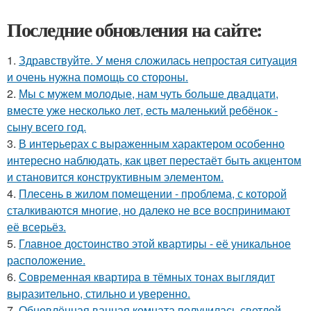
Последние обновления на сайте:
1.
Здравствуйте. У меня сложилась непростая ситуация
и очень нужна помощь со стороны.
2.
Мы с мужем молодые, нам чуть больше двадцати,
вместе уже несколько лет, есть маленький ребёнок -
сыну всего год.
3.
В интерьерах с выраженным характером особенно
интересно наблюдать, как цвет перестаёт быть акцентом
и становится конструктивным элементом.
4.
Плесень в жилом помещении - проблема, с которой
сталкиваются многие, но далеко не все воспринимают
её всерьёз.
5.
Главное достоинство этой квартиры - её уникальное
расположение.
6.
Современная квартира в тёмных тонах выглядит
выразительно, стильно и уверенно.
7.
Обновлённая ванная комната получилась светлой,