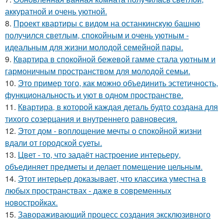
аккуратной и очень уютной.
8.
Проект квартиры с видом на останкинскую башню
получился светлым, спокойным и очень уютным -
идеальным для жизни молодой семейной пары.
9.
Квартира в спокойной бежевой гамме стала уютным и
гармоничным пространством для молодой семьи.
10.
Это пример того, как можно объединить эстетичность,
функциональность и уют в одном пространстве.
11.
Квартира, в которой каждая деталь будто создана для
тихого созерцания и внутреннего равновесия.
12.
Этот дом - воплощение мечты о спокойной жизни
вдали от городской суеты.
13.
Цвет - то, что задаёт настроение интерьеру,
объединяет предметы и делает помещение цельным.
14.
Этот интерьер доказывает, что классика уместна в
любых пространствах - даже в современных
новостройках.
15.
Завораживающий процесс создания эксклюзивного