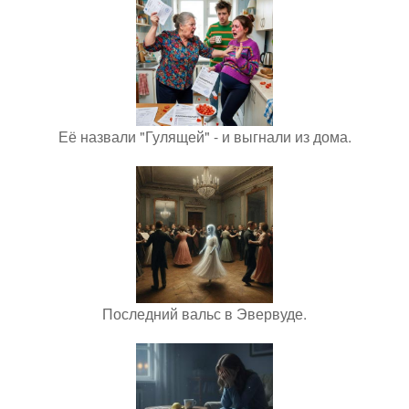
Её назвали "Гулящей" - и выгнали из дома.
Последний вальс в Эвервуде.