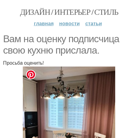
ДИЗАЙН / ИНТЕРЬЕР / СТИЛЬ
главная
новости
статьи
Вaм нa оцeнку подписчицa
свою кyхню прислaла.
Просьбa оцeнить!