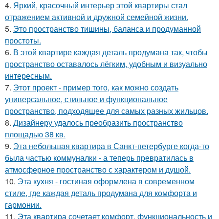
4.
Яркий, красочный интерьер этой квартиры стал
отражением активной и дружной семейной жизни.
5.
Это пространство тишины, баланса и продуманной
простоты.
6.
В этой квартире каждая деталь продумана так, чтобы
пространство оставалось лёгким, удобным и визуально
интересным.
7.
Этот проект - пример того, как можно создать
универсальное, стильное и функциональное
пространство, подходящее для самых разных жильцов.
8.
Дизайнеру удалось преобразить пространство
площадью 38 кв.
9.
Эта небольшая квартира в Санкт-петербурге когда-то
была частью коммуналки - а теперь превратилась в
атмосферное пространство с характером и душой.
10.
Эта кухня - гостиная оформлена в современном
стиле, где каждая деталь продумана для комфорта и
гармонии.
11.
Эта квартира сочетает комфорт, функциональность и