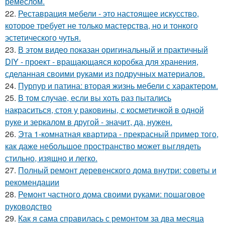
ремеслом.
22.
Реставрация мебели - это настоящее искусство,
которое требует не только мастерства, но и тонкого
эстетического чутья.
23.
В этом видео показан оригинальный и практичный
DIY - проект - вращающаяся коробка для хранения,
сделанная своими руками из подручных материалов.
24.
Пурпур и патина: вторая жизнь мебели с характером.
25.
В том случае, если вы хоть раз пытались
накраситься, стоя у раковины, с косметичкой в одной
руке и зеркалом в другой - значит, да, нужен.
26.
Эта 1-комнатная квартира - прекрасный пример того,
как даже небольшое пространство может выглядеть
стильно, изящно и легко.
27.
Полный ремонт деревенского дома внутри: советы и
рекомендации
28.
Ремонт частного дома своими руками: пошаговое
руководство
29.
Как я сама справилась с ремонтом за два месяца