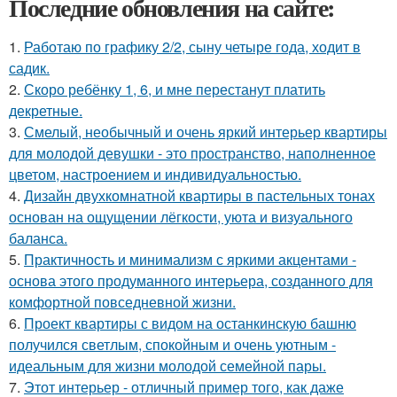
Последние обновления на сайте:
1.
Работаю по графику 2/2, сыну четыре года, ходит в
садик.
2.
Скоро ребёнку 1, 6, и мне перестанут платить
декретные.
3.
Смелый, необычный и очень яркий интерьер квартиры
для молодой девушки - это пространство, наполненное
цветом, настроением и индивидуальностью.
4.
Дизайн двухкомнатной квартиры в пастельных тонах
основан на ощущении лёгкости, уюта и визуального
баланса.
5.
Практичность и минимализм с яркими акцентами -
основа этого продуманного интерьера, созданного для
комфортной повседневной жизни.
6.
Проект квартиры с видом на останкинскую башню
получился светлым, спокойным и очень уютным -
идеальным для жизни молодой семейной пары.
7.
Этот интерьер - отличный пример того, как даже