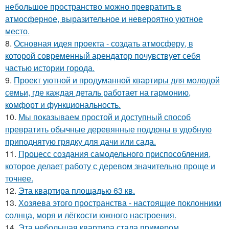
небольшое пространство можно превратить в
атмосферное, выразительное и невероятно уютное
место.
8.
Основная идея проекта - создать атмосферу, в
которой современный арендатор почувствует себя
частью истории города.
9.
Проект уютной и продуманной квартиры для молодой
семьи, где каждая деталь работает на гармонию,
комфорт и функциональность.
10.
Мы показываем простой и доступный способ
превратить обычные деревянные поддоны в удобную
приподнятую грядку для дачи или сада.
11.
Процесс создания самодельного приспособления,
которое делает работу с деревом значительно проще и
точнее.
12.
Эта квартира площадью 63 кв.
13.
Хозяева этого пространства - настоящие поклонники
солнца, моря и лёгкости южного настроения.
14.
Эта небольшая квартира стала примером