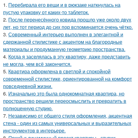
1.
Перебирала его вещи и в рюкзаке наткнулась на
пустую упаковку от каких-то таблеток.
2.
После перенесённого ковида прошло уже около двух
лет, но тот период до сих пор вспоминается очень чётко.
3.
Современный интерьер выполнен в элегантной и
сдержанной стилистике с акцентом на благородные
материалы и продуманную геометрию пространства.
4.
Когда я заселялась в эту квартиру, даже представить
не могла, чем всё закончится.
5.
Квартира оформлена в светлой и спокойной
современной стилистике, ориентированной на комфорт
повседневной жизни.
6.
Изначально это была однокомнатная квартира, но
пространство решили переосмыслить и превратить в
полноценную студию.
7.
Независимо от общего стиля оформления, акцентная
стена - один из самых универсальных и выразительных
инструментов в интерьере.
8.
Яркий и динамичный проект квартиры - студии