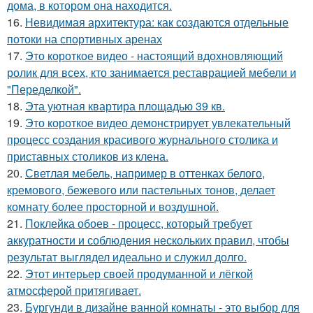
дома, в котором она находится.
16.
Невидимая архитектура: как создаются отдельные
потоки на спортивных аренах
17.
Это короткое видео - настоящий вдохновляющий
ролик для всех, кто занимается реставрацией мебели и
"Переделкой".
18.
Эта уютная квартира площадью 39 кв.
19.
Это короткое видео демонстрирует увлекательный
процесс создания красивого журнального столика и
приставных столиков из клена.
20.
Светлая мебель, например в оттенках белого,
кремового, бежевого или пастельных тонов, делает
комнату более просторной и воздушной.
21.
Поклейка обоев - процесс, который требует
аккуратности и соблюдения нескольких правил, чтобы
результат выглядел идеально и служил долго.
22.
Этот интерьер своей продуманной и лёгкой
атмосферой притягивает.
23.
Бургунди в дизайне ванной комнаты - это выбор для