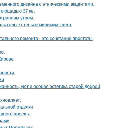
еменного дизайна с этническими акцентами.
площадью 37 кв.
ох ранним утром.
ишь голые стены и минимум света.
ального ремонта - это сочетание простоты,
во.
Кирове
нности.
ми
жанность, уют и особая эстетика старой доброй
хновляет.
нальной отделки
ешного проекта
уками
анкт-Петербурге