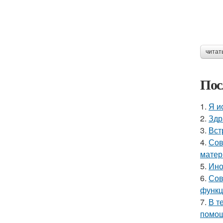
читат
Пос
1.
Я и
2.
Здр
3.
Вст
4.
Сов
матер
5.
Ино
6.
Сов
функц
7.
В т
помощ