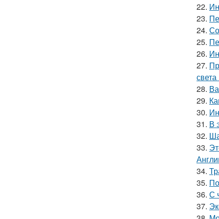
22.
Ин
23.
Пе
24.
Со
25.
Пе
26.
Ин
27.
Пр
света
28.
Ва
29.
Ка
30.
Ин
31.
В 
32.
Ша
33.
Эт
Англи
34.
Тр
35.
По
36.
С 
37.
Эк
38.
Мо