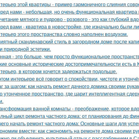
терьер этой квартиры - пример гармоничного слияния совр
ред нами - небольшая, но очень функциональная квартира 
четание мятного и пудрово - розового - это как глубокий вд
ред вами - квартира в новостройке, где изначально были л
терьер этого пространства словно наполнен воздухом.
иятный скандинавский стиль в загородном доме после капит
 и природной эстетики.
нная - это больше, чем просто функциональное пространст
кие основные исторические достопримечательности есть в 
терьер, в котором хочется задержаться подольше.
этом интерьере всё говорит о спокойствии, чистоте и утончё
г за шагом: как начать ремонт дачного домика своими рука
о утонченное пространство, где царит интеллигентная сдер
и.
ансформация ванной комнаты - преображение, которое вдо
лный цикл ремонта частного дома: от планирования до фи
чего начать ремонт частного дома: Основные шаги для усп
ономим вместе: как сэкономить на ремонте дома своими р
жно ли объединить культурный отдых с расслаблением в С