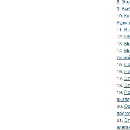
8.
Это
9.
Выб
10.
Кв
будущ
11.
В 
12.
Об
13.
Мы
14.
Мы
точно
15.
Со
16.
Не
17.
Эт
18.
Эт
19.
По
выгля
20.
Ор
подго
21.
Эт
элега