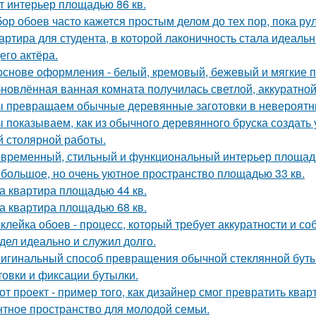
т интерьер площадью 86 кв.
ор обоев часто кажется простым делом до тех пор, пока ру
артира для студента, в которой лаконичность стала идеаль
его актёра.
основе оформления - белый, кремовый, бежевый и мягкие п
новлённая ванная комната получилась светлой, аккуратной
 превращаем обычные деревянные заготовки в невероятн
 показываем, как из обычного деревянного бруска создать
й столярной работы.
временный, стильный и функциональный интерьер площадь
большое, но очень уютное пространство площадью 33 кв.
а квартира площадью 44 кв.
а квартира площадью 68 кв.
клейка обоев - процесс, который требует аккуратности и со
дел идеально и служил долго.
игинальный способ превращения обычной стеклянной бутыл
товки и фиксации бутылки.
от проект - пример того, как дизайнер смог превратить ква
нтное пространство для молодой семьи.