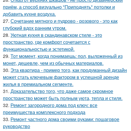
приём, а способ визуально "Приподнять" потолки и
добавить кухне воздуха.
27.
Сочетание мятного и пудрово - розового - это как
глубокий вдох ранним утром.
28.
Уютная кухня в скандинавском стиле - это
пространство, где комфорт сочетается с
функциональностью и эстетикой.
29.
Тот момент, когда понимаешь: пол, выложенный из
монет, дешевле, чем из обычных материалов.
30.
Эта квартира - пример того, как продуманный дизайн
может стать ключевым фактором в успешной аренде
жилья в премиальном сегменте.
31.
Доказательство того, что даже самое скромное
пространство может быть полным уюта, тепла и стиля.
32.
Ремонт загородного дома под ключ: все
преимущества комплексного подхода
33.
Ремонт частного дома своими руками: пошаговое
руководство