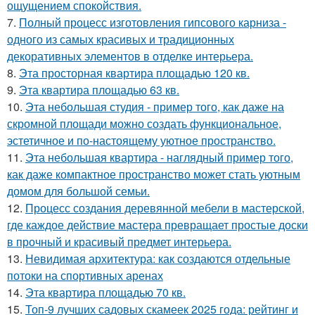
ощущением спокойствия.
7.
Полный процесс изготовления гипсового карниза -
одного из самых красивых и традиционных
декоративных элементов в отделке интерьера.
8.
Эта просторная квартира площадью 120 кв.
9.
Эта квартира площадью 63 кв.
10.
Эта небольшая студия - пример того, как даже на
скромной площади можно создать функциональное,
эстетичное и по-настоящему уютное пространство.
11.
Эта небольшая квартира - наглядный пример того,
как даже компактное пространство может стать уютным
домом для большой семьи.
12.
Процесс создания деревянной мебели в мастерской,
где каждое действие мастера превращает простые доски
в прочный и красивый предмет интерьера.
13.
Невидимая архитектура: как создаются отдельные
потоки на спортивных аренах
14.
Эта квартира площадью 70 кв.
15.
Топ-9 лучших садовых скамеек 2025 года: рейтинг и