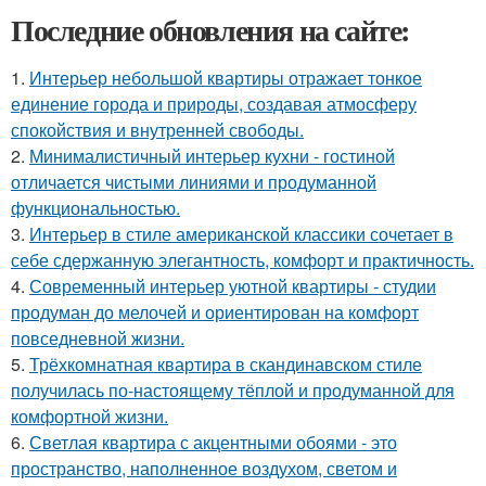
Последние обновления на сайте:
1.
Интерьер небольшой квартиры отражает тонкое
единение города и природы, создавая атмосферу
спокойствия и внутренней свободы.
2.
Минималистичный интерьер кухни - гостиной
отличается чистыми линиями и продуманной
функциональностью.
3.
Интерьер в стиле американской классики сочетает в
себе сдержанную элегантность, комфорт и практичность.
4.
Современный интерьер уютной квартиры - студии
продуман до мелочей и ориентирован на комфорт
повседневной жизни.
5.
Трёхкомнатная квартира в скандинавском стиле
получилась по-настоящему тёплой и продуманной для
комфортной жизни.
6.
Светлая квартира с акцентными обоями - это
пространство, наполненное воздухом, светом и