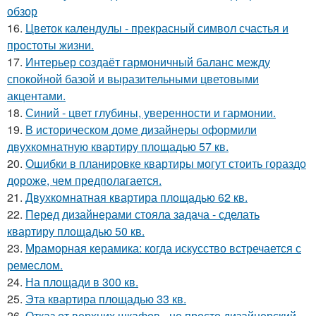
обзор
16.
Цветок календулы - прекрасный символ счастья и
простоты жизни.
17.
Интерьер создаёт гармоничный баланс между
спокойной базой и выразительными цветовыми
акцентами.
18.
Синий - цвет глубины, уверенности и гармонии.
19.
В историческом доме дизайнеры оформили
двухкомнатную квартиру площадью 57 кв.
20.
Ошибки в планировке квартиры могут стоить гораздо
дороже, чем предполагается.
21.
Двухкомнатная квартира площадью 62 кв.
22.
Перед дизайнерами стояла задача - сделать
квартиру площадью 50 кв.
23.
Мраморная керамика: когда искусство встречается с
ремеслом.
24.
На площади в 300 кв.
25.
Эта квартира площадью 33 кв.
26.
Отказ от верхних шкафов - не просто дизайнерский