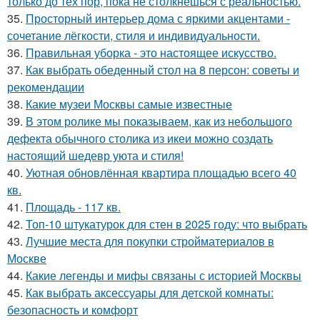
только до тех пор, пока не столкнёшься с реальностью.
35.
Просторный интерьер дома с яркими акцентами -
сочетание лёгкости, стиля и индивидуальности.
36.
Правильная уборка - это настоящее искусство.
37.
Как выбрать обеденный стол на 8 персон: советы и
рекомендации
38.
Какие музеи Москвы самые известные
39.
В этом ролике мы показываем, как из небольшого
дефекта обычного столика из икеи можно создать
настоящий шедевр уюта и стиля!
40.
Уютная обновлённая квартира площадью всего 40
кв.
41.
Площадь - 117 кв.
42.
Топ-10 штукатурок для стен в 2025 году: что выбрать
43.
Лучшие места для покупки стройматериалов в
Москве
44.
Какие легенды и мифы связаны с историей Москвы
45.
Как выбрать аксессуары для детской комнаты:
безопасность и комфорт