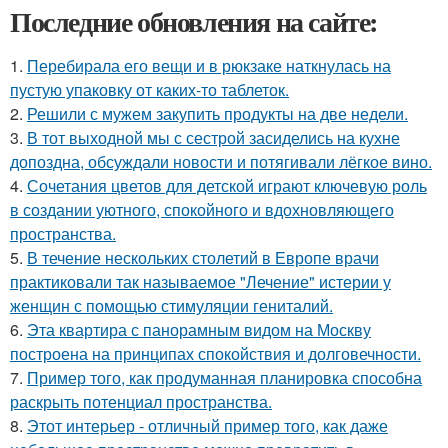
Последние обновления на сайте:
1.
Перебирала его вещи и в рюкзаке наткнулась на
пустую упаковку от каких-то таблеток.
2.
Решили с мужем закупить продукты на две недели.
3.
В тот выходной мы с сестрой засиделись на кухне
допоздна, обсуждали новости и потягивали лёгкое вино.
4.
Сочетания цветов для детской играют ключевую роль
в создании уютного, спокойного и вдохновляющего
пространства.
5.
В течение нескольких столетий в Европе врачи
практиковали так называемое "Лечение" истерии у
женщин с помощью стимуляции гениталий.
6.
Эта квартира с панорамным видом на Москву
построена на принципах спокойствия и долговечности.
7.
Пример того, как продуманная планировка способна
раскрыть потенциал пространства.
8.
Этот интерьер - отличный пример того, как даже