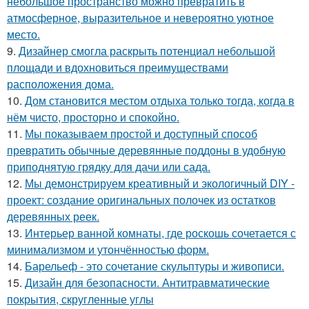
небольшое пространство можно превратить в
атмосферное, выразительное и невероятно уютное
место.
9.
Дизайнер смогла раскрыть потенциал небольшой
площади и вдохновиться преимуществами
расположения дома.
10.
Дом становится местом отдыха только тогда, когда в
нём чисто, просторно и спокойно.
11.
Мы показываем простой и доступный способ
превратить обычные деревянные поддоны в удобную
приподнятую грядку для дачи или сада.
12.
Мы демонстрируем креативный и экологичный DIY -
проект: создание оригинальных полочек из остатков
деревянных реек.
13.
Интерьер ванной комнаты, где роскошь сочетается с
минимализмом и утончённостью форм.
14.
Барельеф - это сочетание скульптуры и живописи.
15.
Дизайн для безопасности. Антитравматические
покрытия, скругленные углы