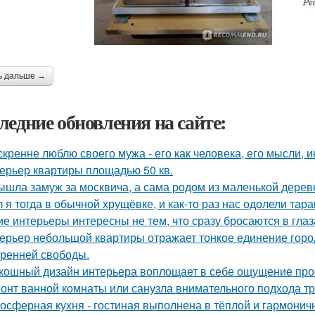
ь дальше →
ледние обновления на сайте:
скренне люблю своего мужа - его как человека, его мысли, 
ерьер квартиры площадью 50 кв.
ышла замуж за москвича, а сама родом из маленькой дерев
 я тогда в обычной хрущёвке, и как-то раз нас одолели тара
ие интерьеры интересны не тем, что сразу бросаются в глаза
ерьер небольшой квартиры отражает тонкое единение горо
тренней свободы.
кошный дизайн интерьера воплощает в себе ощущение прост
онт ванной комнаты или санузла внимательного подхода тр
осферная кухня - гостиная выполнена в тёплой и гармоничн