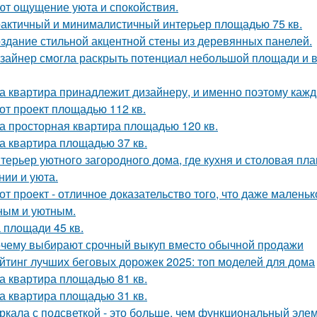
ют ощущение уюта и спокойствия.
актичный и минималистичный интерьер площадью 75 кв.
здание стильной акцентной стены из деревянных панелей.
зайнер смогла раскрыть потенциал небольшой площади и
а квартира принадлежит дизайнеру, и именно поэтому каж
от проект площадью 112 кв.
а просторная квартира площадью 120 кв.
а квартира площадью 37 кв.
терьер уютного загородного дома, где кухня и столовая пл
нии и уюта.
от проект - отличное доказательство того, что даже мален
ным и уютным.
 площади 45 кв.
чему выбирают срочный выкуп вместо обычной продажи
йтинг лучших беговых дорожек 2025: топ моделей для дома
а квартира площадью 81 кв.
а квартира площадью 31 кв.
ркала с подсветкой - это больше, чем функциональный эле