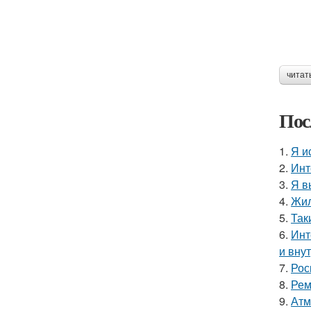
читат
Пос
1.
Я и
2.
Инт
3.
Я в
4.
Жил
5.
Так
6.
Инт
и вну
7.
Рос
8.
Рем
9.
Атм