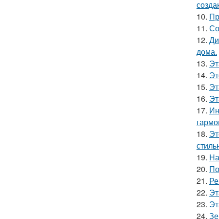
созда
10.
Пр
11.
Со
12.
Ди
дома.
13.
Эт
14.
Эт
15.
Эт
16.
Эт
17.
Ин
гармо
18.
Эт
стиль
19.
На
20.
По
21.
Ре
22.
Эт
23.
Эт
24.
Зе