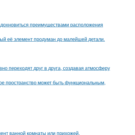
 вдохновиться преимуществами расположения
дый её элемент продуман до малейшей детали.
авно переходят друг в друга, создавая атмосферу
ькое пространство может быть функциональным,
мент ванной комнаты или прихожей.