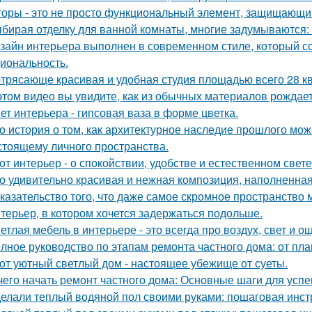
оры - это не просто функциональный элемент, защищающий
бирая отделку для ванной комнаты, многие задумываются:
зайн интерьера выполнен в современном стиле, который соч
иональность.
трясающе красивая и удобная студия площадью всего 28 кв
этом видео вы увидите, как из обычных материалов рожда
ет интерьера - гипсовая ваза в форме цветка.
о история о том, как архитектурное наследие прошлого мож
стоящему личного пространства.
от интерьер - о спокойствии, удобстве и естественном свете
о удивительно красивая и нежная композиция, наполненная
казательство того, что даже самое скромное пространство 
терьер, в котором хочется задержаться подольше.
етлая мебель в интерьере - это всегда про воздух, свет и 
лное руководство по этапам ремонта частного дома: от пл
от уютный светлый дом - настоящее убежище от суеты.
чего начать ремонт частного дома: Основные шаги для усп
елали теплый водяной пол своими руками: пошаговая инст