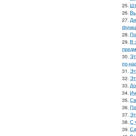
25.
Шт
26.
Вы
27.
Ди
функц
28.
По
29.
В 
предм
30.
Эт
по-на
31.
Эт
32.
Эт
33.
До
34.
Ин
35.
Св
36.
По
37.
Эт
38.
С 
39.
Сд