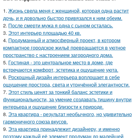
1.
Жизнь свела меня с женщиной, которая одна растит
дочь, и я довольно быстро привязался к ним обеим.
2.
После смерти мужа я одна с сыном осталась.
3.
Этот интерьер площадью 40 кв.
4.
Продуманный и атмосферный проект, в котором
компактное городское жильё превращается в уютное
пространство с настроением загородного дома.
5.
Гостиная - это центральное место в доме, где
встречаются комфорт, эстетика и ощущение уюта.
6.
Роскошный дизайн интерьера воплощает в себе
ощущение простора, света и утончённой элегантности.
7.
Этот стиль ценят за тонкий баланс эстетики и
функциональности, за умение создавать тишину внутри
интерьера и ощущение близости к природе.
8.
Эта квартира - результат необычного, но удивительно
гармоничного союза вкусов.
9.
Эта квартира принадлежит дизайнеру, и именно
поэтому каждый её элемент продуман до малейшей