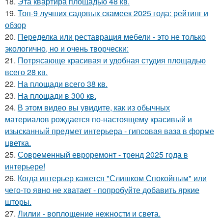
18.
Эта квартира площадью 48 кв.
19.
Топ-9 лучших садовых скамеек 2025 года: рейтинг и
обзор
20.
Переделка или реставрация мебели - это не только
экологично, но и очень творчески:
21.
Потрясающе красивая и удобная студия площадью
всего 28 кв.
22.
На площади всего 38 кв.
23.
На площади в 300 кв.
24.
В этом видео вы увидите, как из обычных
материалов рождается по-настоящему красивый и
изысканный предмет интерьера - гипсовая ваза в форме
цветка.
25.
Современный евроремонт - тренд 2025 года в
интерьере!
26.
Когда интерьер кажется "Слишком Спокойным" или
чего-то явно не хватает - попробуйте добавить яркие
шторы.
27.
Лилии - воплощение нежности и света.