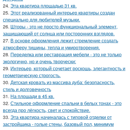
24.
Эта квартира площадью 31 кв.
25.
Этот реализованный интерьер квартиры создан
специально для любителей музыки.
26.
Шторы - это не просто функциональный элемент,
защищающий от солнца или посторонних взглядов.
27.
В основе оформления лежит стремление создать
атмосферу тишины, тепла и умиротворения.
28.
Переделка или реставрация мебели - это не только
экологично, но и очень творчески:
29.
Интерьер, который сочетает роскошь, элегантность и
геометрическую строгость.
30.
Детская кровать из массива дуба: безопасность,
стиль и долговечность
31.
На площади в 45 кв.
32.
Стильное оформление спальни в белых тонах - это
всегда про лёгкость, свет и спокойствие.
33.
Эта квартира начиналась с типовой отделки от
застройщика - голые стены, базовый пол, минимум