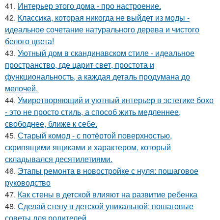
41.
Интерьер этого дома - про настроение.
42.
Классика, которая никогда не выйдет из моды -
идеальное сочетание натурального дерева и чистого
белого цвета!
43.
Уютный дом в скандинавском стиле - идеальное
пространство, где царит свет, простота и
функциональность, а каждая деталь продумана до
мелочей.
44.
Умиротворяющий и уютный интерьер в эстетике бохо
- это не просто стиль, а способ жить медленнее,
свободнее, ближе к себе.
45.
Старый комод - с потёртой поверхностью,
скрипящими ящиками и характером, который
складывался десятилетиями.
46.
Этапы ремонта в новостройке с нуля: пошаговое
руководство
47.
Как стены в детской влияют на развитие ребенка
48.
Сделай стену в детской уникальной: пошаговые
советы для родителей