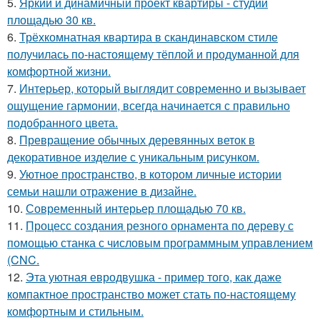
5.
Яркий и динамичный проект квартиры - студии
площадью 30 кв.
6.
Трёхкомнатная квартира в скандинавском стиле
получилась по-настоящему тёплой и продуманной для
комфортной жизни.
7.
Интерьер, который выглядит современно и вызывает
ощущение гармонии, всегда начинается с правильно
подобранного цвета.
8.
Превращение обычных деревянных веток в
декоративное изделие с уникальным рисунком.
9.
Уютное пространство, в котором личные истории
семьи нашли отражение в дизайне.
10.
Современный интерьер площадью 70 кв.
11.
Процесс создания резного орнамента по дереву с
помощью станка с числовым программным управлением
(CNC.
12.
Эта уютная евродвушка - пример того, как даже
компактное пространство может стать по-настоящему
комфортным и стильным.