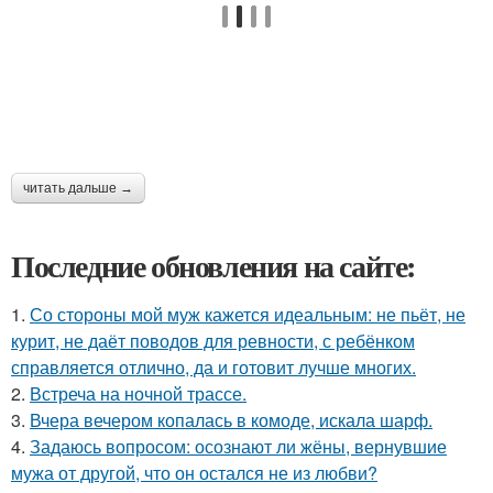
читать дальше →
Последние обновления на сайте:
1.
Со стороны мой муж кажется идеальным: не пьёт, не
курит, не даёт поводов для ревности, с ребёнком
справляется отлично, да и готовит лучше многих.
2.
Встреча на ночной трассе.
3.
Вчера вечером копалась в комоде, искала шарф.
4.
Задаюсь вопросом: осознают ли жёны, вернувшие
мужа от другой, что он остался не из любви?