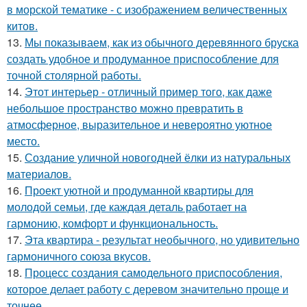
в морской тематике - с изображением величественных
китов.
13.
Мы показываем, как из обычного деревянного бруска
создать удобное и продуманное приспособление для
точной столярной работы.
14.
Этот интерьер - отличный пример того, как даже
небольшое пространство можно превратить в
атмосферное, выразительное и невероятно уютное
место.
15.
Создание уличной новогодней ёлки из натуральных
материалов.
16.
Проект уютной и продуманной квартиры для
молодой семьи, где каждая деталь работает на
гармонию, комфорт и функциональность.
17.
Эта квартира - результат необычного, но удивительно
гармоничного союза вкусов.
18.
Процесс создания самодельного приспособления,
которое делает работу с деревом значительно проще и
точнее.