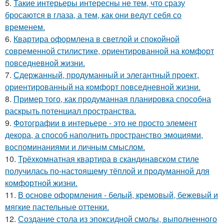
5.
Такие интерьеры интересны не тем, что сразу
бросаются в глаза, а тем, как они ведут себя со
временем.
6.
Квартира оформлена в светлой и спокойной
современной стилистике, ориентированной на комфорт
повседневной жизни.
7.
Сдержанный, продуманный и элегантный проект,
ориентированный на комфорт повседневной жизни.
8.
Пример того, как продуманная планировка способна
раскрыть потенциал пространства.
9.
Фотографии в интерьере - это не просто элемент
декора, а способ наполнить пространство эмоциями,
воспоминаниями и личным смыслом.
10.
Трёхкомнатная квартира в скандинавском стиле
получилась по-настоящему тёплой и продуманной для
комфортной жизни.
11.
В основе оформления - белый, кремовый, бежевый и
мягкие пастельные оттенки.
12.
Создание стола из эпоксидной смолы, выполненного