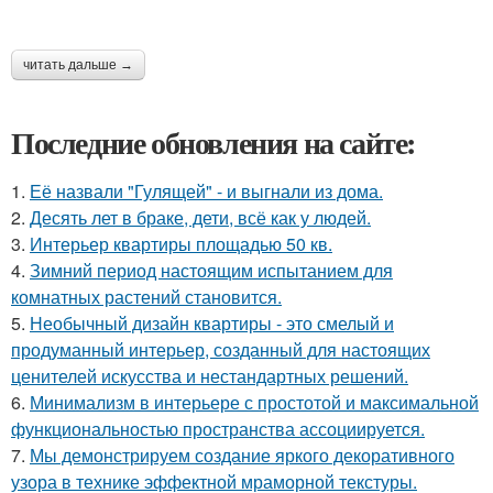
читать дальше →
Последние обновления на сайте:
1.
Её назвали "Гулящей" - и выгнали из дома.
2.
Десять лет в браке, дети, всё как у людей.
3.
Интерьер квартиры площадью 50 кв.
4.
Зимний период настоящим испытанием для
комнатных растений становится.
5.
Необычный дизайн квартиры - это смелый и
продуманный интерьер, созданный для настоящих
ценителей искусства и нестандартных решений.
6.
Минимализм в интерьере с простотой и максимальной
функциональностью пространства ассоциируется.
7.
Мы демонстрируем создание яркого декоративного
узора в технике эффектной мраморной текстуры.