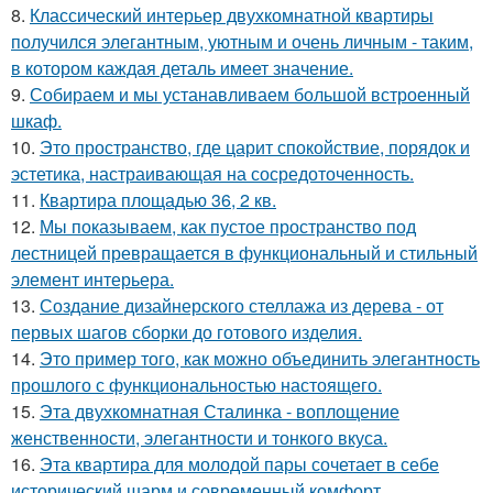
8.
Классический интерьер двухкомнатной квартиры
получился элегантным, уютным и очень личным - таким,
в котором каждая деталь имеет значение.
9.
Собираем и мы устанавливаем большой встроенный
шкаф.
10.
Это пространство, где царит спокойствие, порядок и
эстетика, настраивающая на сосредоточенность.
11.
Квартира площадью 36, 2 кв.
12.
Мы показываем, как пустое пространство под
лестницей превращается в функциональный и стильный
элемент интерьера.
13.
Создание дизайнерского стеллажа из дерева - от
первых шагов сборки до готового изделия.
14.
Это пример того, как можно объединить элегантность
прошлого с функциональностью настоящего.
15.
Эта двухкомнатная Сталинка - воплощение
женственности, элегантности и тонкого вкуса.
16.
Эта квартира для молодой пары сочетает в себе
исторический шарм и современный комфорт.