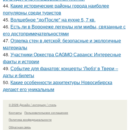
44.
Какие исторические районы города наиболее
популярны среди туристов
45.
Волшебное "до/После" на кухне 5, 7 кв.
46.
Есть ли в Воронеже легенды или мифы, связанные с
его достопримечательностями
47.
Отделка стен в детской: безопасные и экологичные
материалы
48.
Участники Оркестра CAGMO Саранск: Интересные
факты и истории
49.
Событие для фанатов: концерты 'Любэ' в Твери –
даты и билеты
50.
Какие особенности архитектуры Новосибирска
делают его уникальным
© 2026 Дизайн / интерьер / стиль
Контакты
Пользовательское соглашение
Политика конфидециальности
Обратная связь