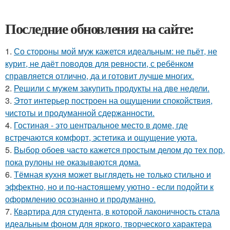
Последние обновления на сайте:
1.
Со стороны мой муж кажется идеальным: не пьёт, не
курит, не даёт поводов для ревности, с ребёнком
справляется отлично, да и готовит лучше многих.
2.
Решили с мужем закупить продукты на две недели.
3.
Этот интерьер построен на ощущении спокойствия,
чистоты и продуманной сдержанности.
4.
Гостиная - это центральное место в доме, где
встречаются комфорт, эстетика и ощущение уюта.
5.
Выбор обоев часто кажется простым делом до тех пор,
пока рулоны не оказываются дома.
6.
Тёмная кухня может выглядеть не только стильно и
эффектно, но и по-настоящему уютно - если подойти к
оформлению осознанно и продуманно.
7.
Квартира для студента, в которой лаконичность стала
идеальным фоном для яркого, творческого характера