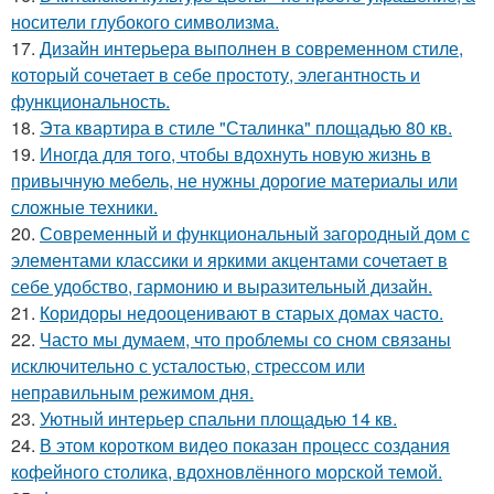
носители глубокого символизма.
17.
Дизайн интерьера выполнен в современном стиле,
который сочетает в себе простоту, элегантность и
функциональность.
18.
Эта квартира в стиле "Сталинка" площадью 80 кв.
19.
Иногда для того, чтобы вдохнуть новую жизнь в
привычную мебель, не нужны дорогие материалы или
сложные техники.
20.
Современный и функциональный загородный дом с
элементами классики и яркими акцентами сочетает в
себе удобство, гармонию и выразительный дизайн.
21.
Коридоры недооценивают в старых домах часто.
22.
Часто мы думаем, что проблемы со сном связаны
исключительно с усталостью, стрессом или
неправильным режимом дня.
23.
Уютный интерьер спальни площадью 14 кв.
24.
В этом коротком видео показан процесс создания
кофейного столика, вдохновлённого морской темой.