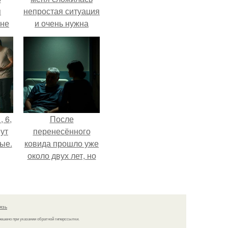
я
непростая ситуация
 не
и очень нужна
а.
помощь со
стороны.
, 6,
После
ут
перенесённого
ые.
ковида прошло уже
около двух лет, но
тот период до сих
пор вспоминается
очень чётко.
язь
решено при указании обратной гиперссылки.