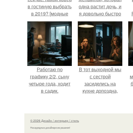
в гостиную выбрать
одна растит дочь, и
в 2019? [модные
я довольно быстро
тенденции]
привязался к ним
п
обеим.
Работаю по
В тот выходной мы
графику 2/2, сыну
с сестрой
м
четыре года, ходит
засиделись на
б
в садик.
кухне допоздна,
обсуждали новости
н
и потягивали
м
лёгкое вино.
© 2026 Дизайн / интерьер / стиль
Незаурядные дизайнерские решения!