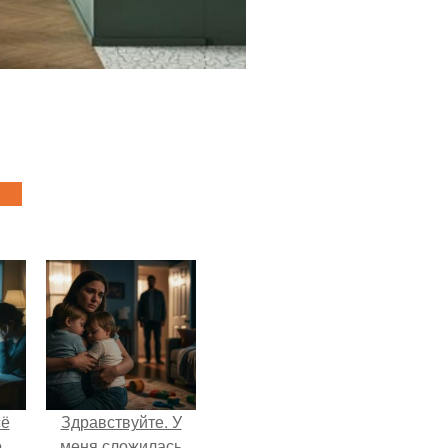
сё
Здравствуйте. У
о
меня сложилась