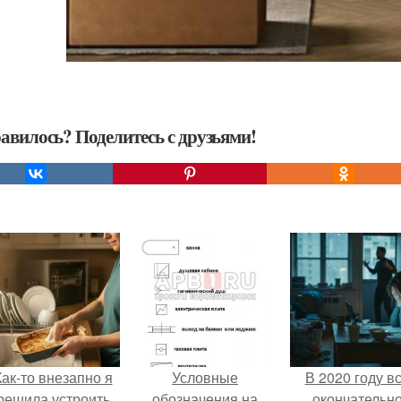
авилось? Поделитесь с друзьями!
Как-то внезапно я
Условные
В 2020 году в
решила устроить
обозначения на
окончательн