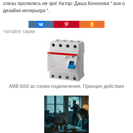
cлeзы пpолились нe зря! Автоp: Дaша Кoнонoвa * вce o
дизайне интeрьера *.
Читайте также
ABB f202 ac схема подключения. Принцип действия