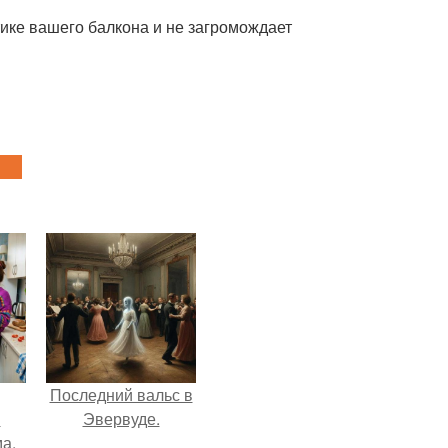
тике вашего балкона и не загромождает
Последний вальс в
и
Эвервуде.
а.