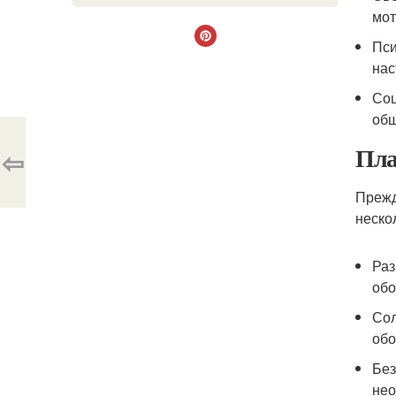
мот
Пси
нас
Соц
общ
Пла
⇦
Прежд
неско
Раз
обо
Сол
обо
Без
нео