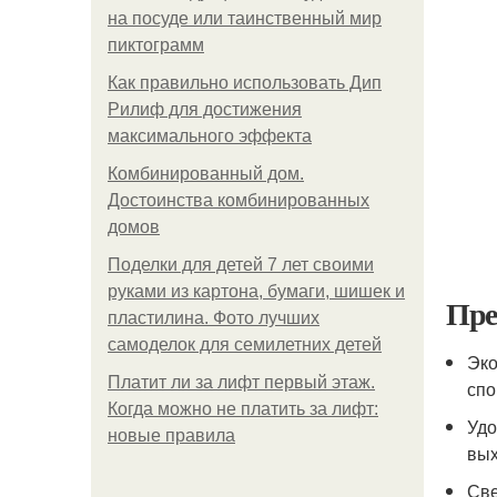
на посуде или таинственный мир
пиктограмм
Как правильно использовать Дип
Рилиф для достижения
максимального эффекта
Комбинированный дом.
Достоинства комбинированных
домов
Поделки для детей 7 лет своими
руками из картона, бумаги, шишек и
Пре
пластилина. Фото лучших
самоделок для семилетних детей
Эко
Платит ли за лифт первый этаж.
спо
Когда можно не платить за лифт:
Удо
новые правила
вых
Све