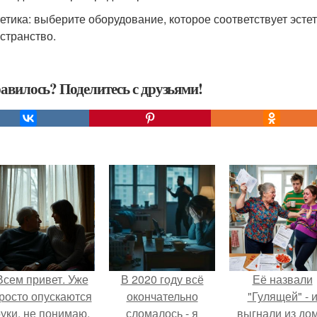
етика: выберите оборудование, которое соответствует эсте
странство.
авилось? Поделитесь с друзьями!
Всем привет. Уже
В 2020 году всё
Её назвали
росто опускаются
окончательно
"Гулящей" - 
уки, не понимаю,
сломалось - я
выгнали из дом