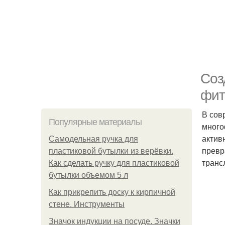
Соз
фит
В сов
Популярные материалы
много
актив
Самодельная ручка для
превр
пластиковой бутылки из верёвки.
транс
Как сделать ручку для пластиковой
бутылки объемом 5 л
Как прикрепить доску к кирпичной
стене. Инструменты
Значок индукции на посуде. Значки