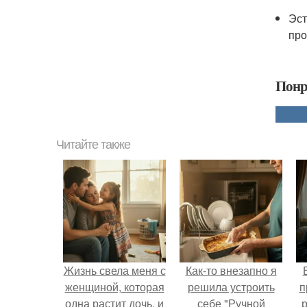
Эст
про
Понр
Читайте также
Жизнь свела меня с
Как-то внезапно я
женщиной, которая
решила устроить
п
одна растит дочь, и
себе "Ручной
р