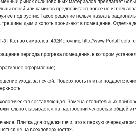
менный рынок облицовочных материалов предлагает боль
льцы печей или каминов предпочитают вовсе не использоват
зуя ее под рустик. Такое решение нельзя назвать рационал
ь трещины дым и копоть проникают в помещение. Отделка дол
.
1/3 | Кол-во символов: 432Источник: http://www.PortalTepla.ru/
ращение периода прогрева помещения, в котором установл
оративное оформление;
ощение ухода за печкой. Поверхность плитки поддаетсяочи
ерхность;
хологическая составляющая. Замена отопительных прибор
ожительно сказывается на настроении человекаи общей а
чание. Плитка для отделки печи, это в первую очередьтерм
няться не на всехповерхностях.