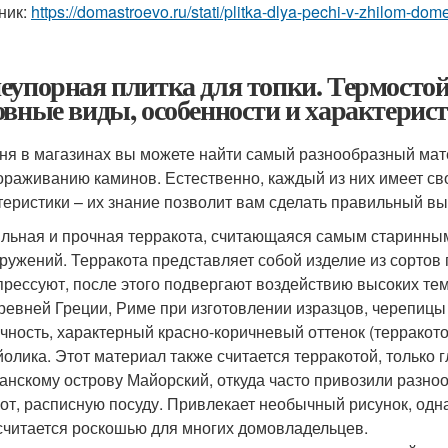
ник:
https://domastroevo.ru/stati/plitka-dlya-pechi-v-zhilom-dom
еупорная плитка для топки. Термостой
овные виды, особенности и характерис
ня в магазинах вы можете найти самый разнообразный мат
ораживанию каминов. Естественно, каждый из них имеет с
теристики – их знание позволит вам сделать правильный вы
льная и прочная терракота, считающаяся самым старинны
ружений. Терракота представляет собой изделие из сортов
прессуют, после этого подвергают воздействию высоких те
ревней Греции, Риме при изготовлении изразцов, черепицы
чность, характерный красно-коричневый оттенок (терракото
олика. Этот материал также считается терракотой, только
анскому острову Майорский, откуда часто привозили разно
от, расписную посуду. Привлекает необычный рисунок, одн
считается роскошью для многих домовладельцев.