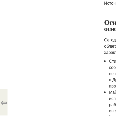
Источ
Огн
осн
Сегод
облаг
харак
Сти
соо
ее 
в Д
про
Май
исп
⇦
раб
он 