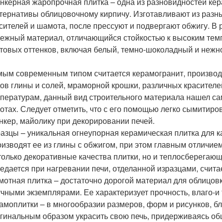
нкерная жаропрочная плитка – одна из разновидностей кер
тернативы облицовочному кирпичу. Изготавливают из раз
сителей и шамота, после прессуют и подвергают обжигу. В 
ежный материал, отличающийся стойкостью к высоким тем
товых оттенков, включая белый, темно-шоколадный и нежн
ым современным типом считается керамогранит, производ
ов глины и солей, мраморной крошки, различных красителей
пературам, данный вид строительного материала нашел с
отах. Следует отметить, что с его помощью легко сымитиров
нкер, майолику при декорировании печей.
азцы – уникальная огнеупорная керамическая плитка для к
изводят ее из глины с обжигом, при этом главным отличие
только декоративные качества плитки, но и теплосберегающ
едается при нагревании печи, отделанной изразцами, счита
отная плитка – достаточно дорогой материал для облицовк
чными экземплярами. Ее характеризует прочность, влаго-и
амоплитки – в многообразии размеров, форм и рисунков, 
гинальным образом украсить свою печь, придерживаясь об