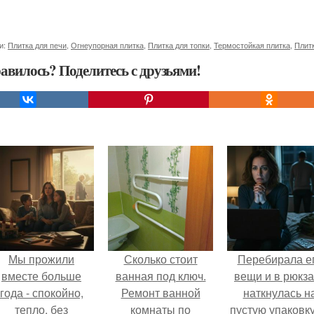
и:
Плитка для печи
,
Огнеупорная плитка
,
Плитка для топки
,
Термостойкая плитка
,
Плит
авилось? Поделитесь с друзьями!
Мы прожили
Сколько стоит
Перебирала е
вместе больше
ванная под ключ.
вещи и в рюкза
года - спокойно,
Ремонт ванной
наткнулась н
тепло, без
комнаты по
пустую упаковку