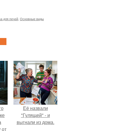
ка для печей
,
Основные виды
го
Её назвали
ке
"Гулящей" - и
а
выгнали из дома.
 от