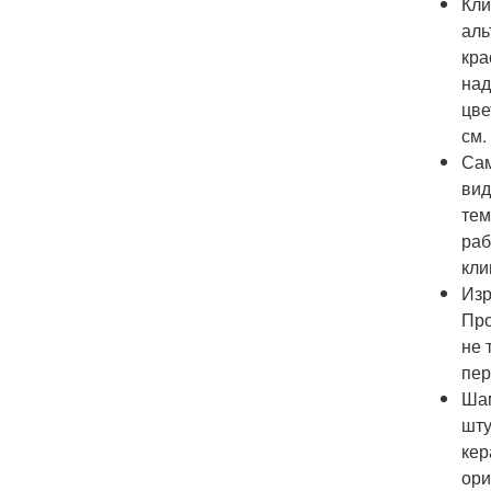
Кли
аль
кра
над
цве
см.
Сам
вид
тем
раб
кли
Изр
Про
не 
пер
Шам
шту
кер
ори