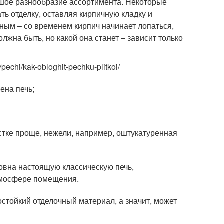
шое разнообразие ассортимента. Некоторые
ь отделку, оставляя кирпичную кладку и
ьным – со временем кирпич начинает лопаться,
жна быть, но какой она станет – зависит только
pechi/kak-obloghit-pechku-plitkoi/
ена печь;
стке проще, нежели, например, оштукатуренная
овна настоящую классическую печь,
тмосфере помещения.
остойкий отделочный материал, а значит, может