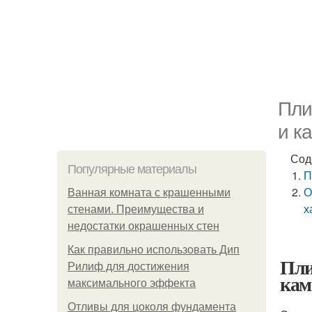
Пли
и к
Сод
Популярные материалы
П
О
Ванная комната с крашенными
х
стенами. Преимущества и
недостатки окрашенных стен
Как правильно использовать Дип
Пли
Рилиф для достижения
кам
максимального эффекта
Отливы для цоколя фундамента