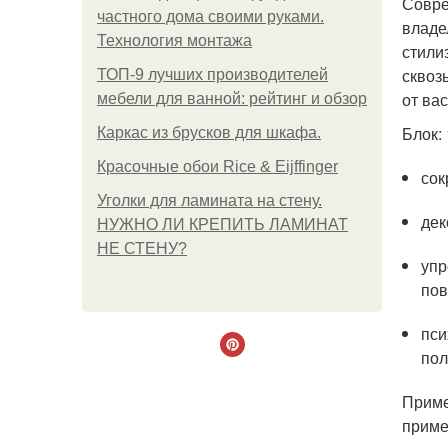
Совре
частного дома своими руками.
владе
Технология монтажа
стили
сквоз
ТОП-9 лучших производителей
от вас
мебели для ванной: рейтинг и обзор
Блок: 
Каркас из брусков для шкафа.
Красочные обои Rice & Eijffinger
сок
Уголки для ламината на стену.
дек
НУЖНО ЛИ КРЕПИТЬ ЛАМИНАТ
НЕ СТЕНУ?
упр
пов
пси
пол
Приме
приме