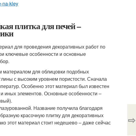
e-na-kley
кая плитка для печей –
тики
ериал для проведения декоративных работ по
вои ключевые особенности и основные
бор.
м материалом для облицовки подобных
 глины с высоким уровнем пористости. Сначала
мператур. Особенно этот материал был известен
 и иных элементов. Основные особенности –
вый).
 глазурованной. Название получила благодаря
образную красочную плитку для декоративных
⇨
ако этот материал стоит недешево – даже сейчас