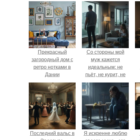
Прекрасный
Со стороны мой
загородный дом с
муж кажется
ретро нотками в
идеальным: не
Дании
пьёт, не курит, не
даёт поводов для
ревности, с
ребёнком
справляется
отлично, да и
готовит лучше
многих.
Последний вальс в
Я искренне люблю