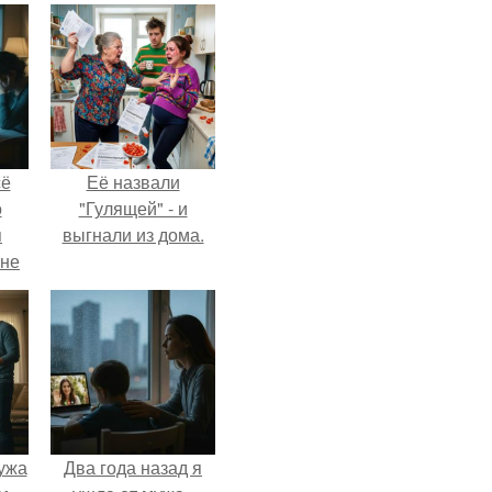
сё
Её назвали
о
"Гулящей" - и
я
выгнали из дома.
 не
а.
ужа
Два года назад я