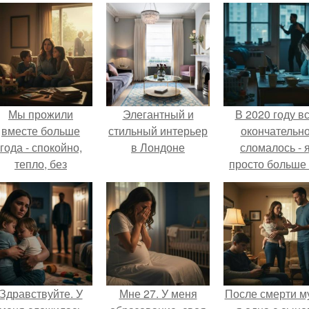
Мы прожили
Элегантный и
В 2020 году в
вместе больше
стильный интерьер
окончательн
года - спокойно,
в Лондоне
сломалось - 
тепло, без
просто больше
конфликтов.
тянула всё одн
Здравствуйте. У
Мне 27. У меня
После смерти м