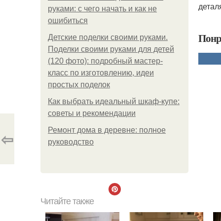
детал
руками: с чего начать и как не
ошибиться
Понр
Детские поделки своими руками.
Поделки своими руками для детей
(120 фото): подробный мастер-
класс по изготовлению, идеи
простых поделок
Как выбрать идеальный шкаф-купе:
советы и рекомендации
Ремонт дома в деревне: полное
⇦
руководство
Читайте также