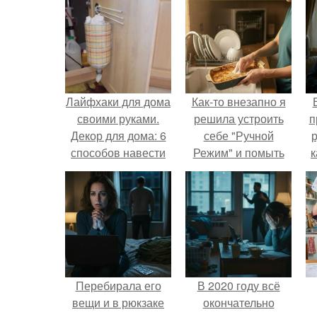
Лайфхаки для дома
Как-то внезапно я
своими руками.
решила устроить
п
Декор для дома: 6
себе "Ручной
р
способов навести
Режим" и помыть
к
красоту
посуду без помощи
техники.
Перебирала его
В 2020 году всё
вещи и в рюкзаке
окончательно