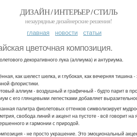
ДИЗАЙН / ИНТЕРЬЕР / СТИЛЬ
незаурядные дизайнерские решения!
главная
новости
статьи
айская цветочная композиция.
олетового декоративного лука (аллиума) и антуриума.
ённая, как шелест шелка, и глубокая, как вечерняя тишина 
чной флористики.
товый аллиум - воздушный и графичный - будто парит в про
иум с его глянцевыми лепестками добавляет выразительност
анная палитра фиолетовых оттенков символизирует мудрос
етрия, свобода линий и акцент на пустоте - всё говорит на
ершенного и гармонии с природой.
омпозиция - не просто украшение. Это эмоциональный акцент