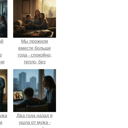
ой
Мы прожили
вместе больше
е
года - спокойно,
 не
тепло, без
для
конфликтов.
и
е
ужа
Два года назад я
м
ушла от мужа -