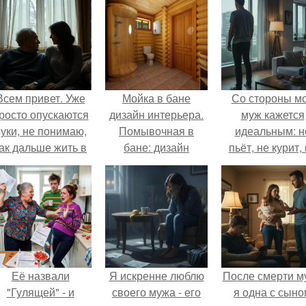
Всем привет. Уже
Мойка в бане
Со стороны м
росто опускаются
дизайн интерьера.
муж кажется
уки, не понимаю,
Помывочная в
идеальным: н
ак дальше жить в
бане: дизайн
пьёт, не курит,
этой ситуации.
интерьера
даёт поводов 
ревности, с
ребёнком
справляется
отлично, да 
готовит лучш
многих.
Её назвали
Я искренне люблю
После смерти м
"Гулящей" - и
своего мужа - его
я одна с сыно