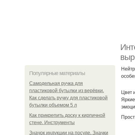
Инт
выр
Нейтр
Популярные материалы
особе
Самодельная ручка для
пластиковой бутылки из верёвки.
Цвет 
Как сделать ручку для пластиковой
Яркие
бутылки объемом 5 л
эмоци
Как прикрепить доску к кирпичной
Прост
стене. Инструменты
Значок индукции на посуде. Значки