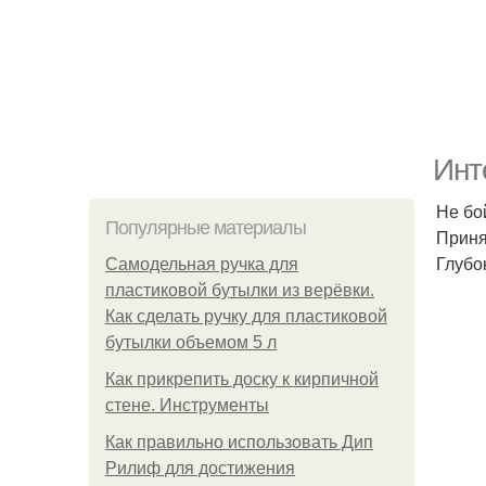
Инт
Не бо
Популярные материалы
Приня
Глубо
Самодельная ручка для
пластиковой бутылки из верёвки.
Как сделать ручку для пластиковой
бутылки объемом 5 л
Как прикрепить доску к кирпичной
стене. Инструменты
Как правильно использовать Дип
Рилиф для достижения