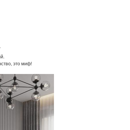
.
й.
ство, это миф!