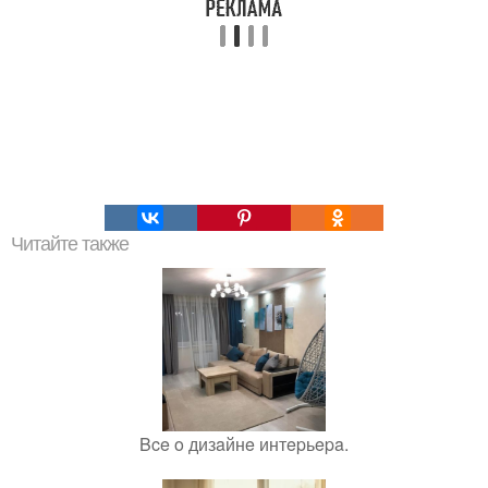
Читайте также
Bce o дизaйнe интepьepa.