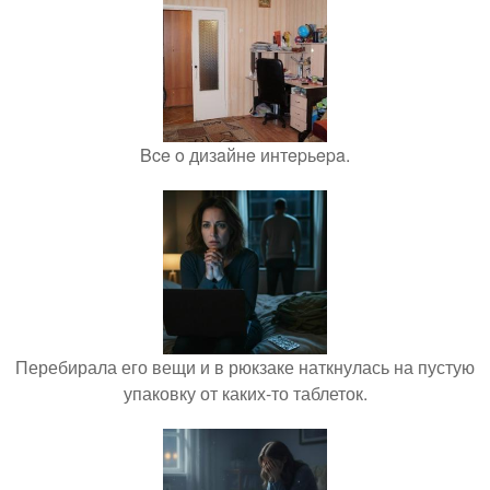
Bce o дизaйнe интepьepa.
Перебирала его вещи и в рюкзаке наткнулась на пустую
упаковку от каких-то таблеток.