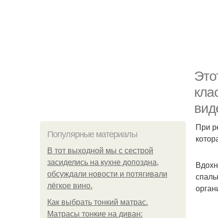
Это
кла
вид
При р
Популярные материалы
котор
В тот выходной мы с сестрой
засиделись на кухне допоздна,
Вдохн
обсуждали новости и потягивали
спаль
лёгкое вино.
орган
Как выбрать тонкий матрас.
Матрасы тонкие на диван: