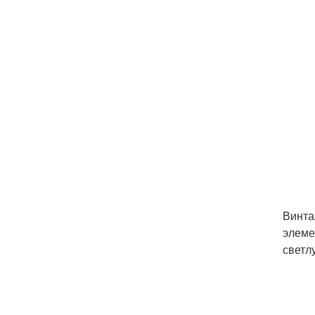
Винта
элеме
светл