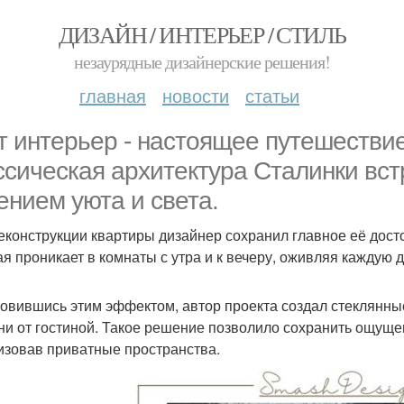
ДИЗАЙН / ИНТЕРЬЕР / СТИЛЬ
незаурядные дизайнерские решения!
главная
новости
статьи
т интерьер - настоящее путешествие
ссическая архитектура Сталинки вс
ением уюта и света.
еконструкции квартиры дизайнер сохранил главное её досто
ая проникает в комнаты с утра и к вечеру, оживляя каждую д
овившись этим эффектом, автор проекта создал стеклянны
ни от гостиной. Такое решение позволило сохранить ощущен
изовав приватные пространства.