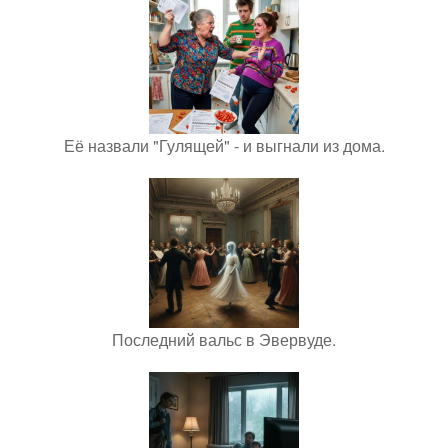
Её назвали "Гулящей" - и выгнали из дома.
Последний вальс в Эвервуде.