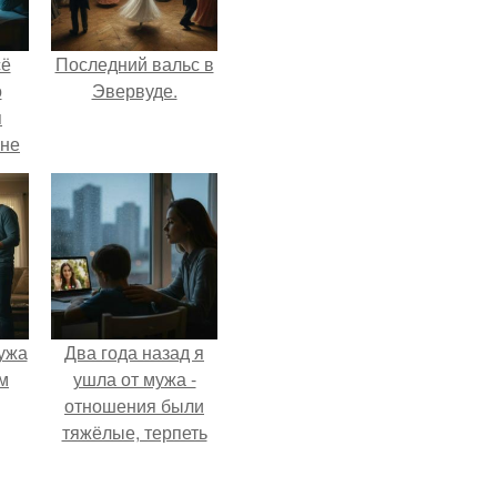
сё
Последний вальс в
о
Эвервуде.
я
 не
а.
ужа
Два года назад я
м
ушла от мужа -
отношения были
тяжёлые, терпеть
дальше просто не
могла.