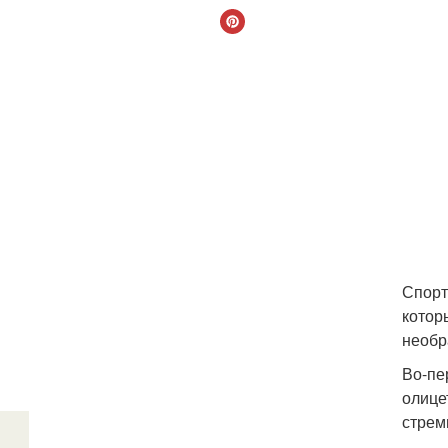
Спорт
котор
необр
Во-пе
олице
стрем