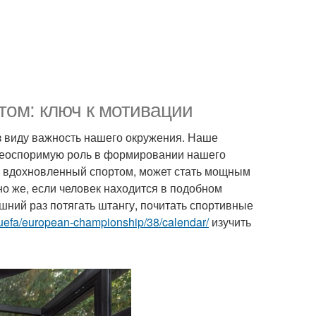
том: ключ к мотивации
з виду важность нашего окружения. Наше
 неоспоримую роль в формировании нашего
а, вдохновленный спортом, может стать мощным
о же, если человек находится в подобном
ишний раз потягать штангу, почитать спортивные
t/uefa/european-championship/38/calendar/
изучить