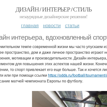
ДИЗАЙН / ИНТЕРЬЕР / СТИЛЬ
незаурядные дизайнерские решения!
главная
новости
статьи
айн интерьера, вдохновленный спор
емительном темпе современной жизни мы часто упускаем и
ее пространство, дом и даже личное пространство играют
оения, мотивации и производительности. Дизайн интерьер
ументом для повышения этих аспектов нашей жизни. Конечн
ении, то спорт привлекает его еще больше. Так и хочется л
ти или при помощи ссылки
https://odds.ru/football/tournamen
сание матчей чемпионата Европы по футболу.