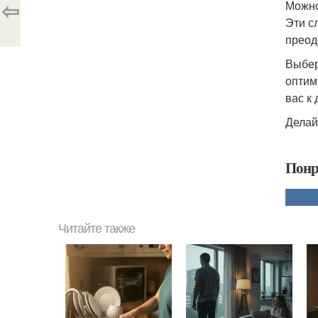
⇦
Можно
Эти с
преод
Выбер
оптим
вас к
Делай
Понр
Читайте также