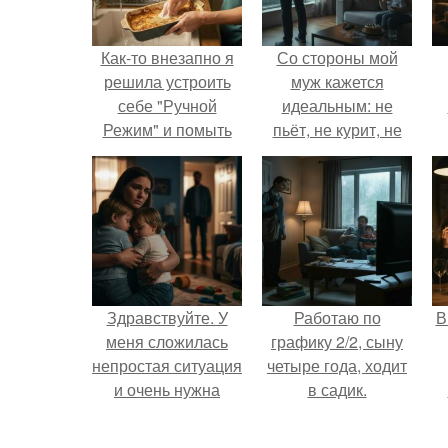
Как-то внезапно я
Со стороны мой
решила устроить
муж кажется
себе "Ручной
идеальным: не
Режим" и помыть
пьёт, не курит, не
посуду без помощи
даёт поводов для
техники.
ревности, с
ребёнком
справляется
отлично, да и
готовит лучше
многих.
Здравствуйте. У
Работаю по
В
меня сложилась
графику 2/2, сыну
непростая ситуация
четыре года, ходит
и очень нужна
в садик.
помощь со
о
стороны.