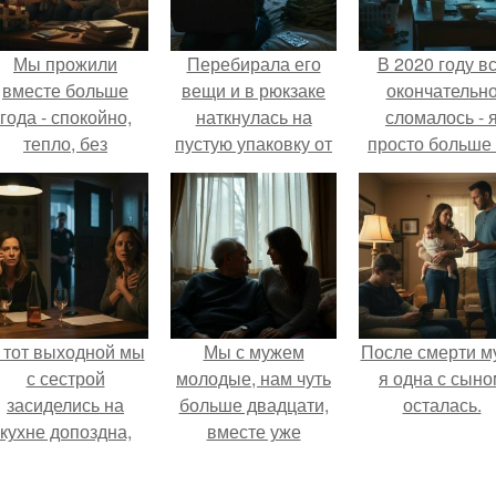
Мы прожили
Перебирала его
В 2020 году в
вместе больше
вещи и в рюкзаке
окончательн
года - спокойно,
наткнулась на
сломалось - 
тепло, без
пустую упаковку от
просто больше
конфликтов.
каких-то таблеток.
тянула всё одн
 тот выходной мы
Мы с мужем
После смерти м
с сестрой
молодые, нам чуть
я одна с сыно
засиделись на
больше двадцати,
осталась.
кухне допоздна,
вместе уже
бсуждали новости
несколько лет, есть
и потягивали
маленький ребёнок