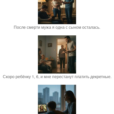
После смерти мужа я одна с сыном осталась.
Скоро ребёнку 1, 6, и мне перестанут платить декретные.