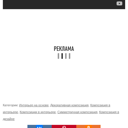
Категории:
Интерьер на основе
,
Декоративная композиция
,
Композиция в
интерьере
,
Композиции в интерьере
,
Симметричная композиция
,
Композиция в
дизайне