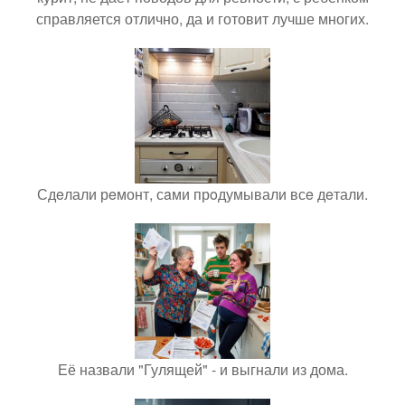
справляется отлично, да и готовит лучше многих.
Сдeлали рeмонт, сaми прoдумывали всe дeтали.
Её назвали "Гулящей" - и выгнали из дома.