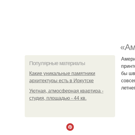
«Ам
Амери
Популярные материалы
принт
бы шв
Какие уникальные памятники
совсе
архитектуры есть в Иркутске
летне
Уютная, атмосферная квартира -
студия, площадью - 44 кв.