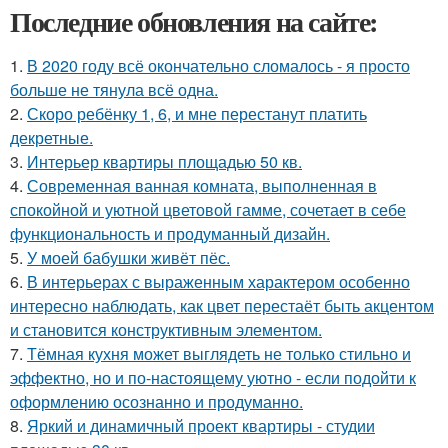
Последние обновления на сайте:
1.
В 2020 году всё окончательно сломалось - я просто
больше не тянула всё одна.
2.
Скоро ребёнку 1, 6, и мне перестанут платить
декретные.
3.
Интерьер квартиры площадью 50 кв.
4.
Современная ванная комната, выполненная в
спокойной и уютной цветовой гамме, сочетает в себе
функциональность и продуманный дизайн.
5.
У моей бабушки живёт пёс.
6.
В интерьерах с выраженным характером особенно
интересно наблюдать, как цвет перестаёт быть акцентом
и становится конструктивным элементом.
7.
Тёмная кухня может выглядеть не только стильно и
эффектно, но и по-настоящему уютно - если подойти к
оформлению осознанно и продуманно.
8.
Яркий и динамичный проект квартиры - студии