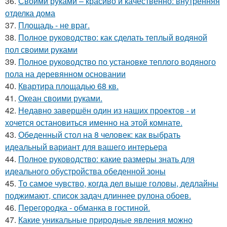
36.
Своими руками – красиво и качественно: внутренняя
отделка дома
37.
Площадь - не враг.
38.
Полное руководство: как сделать теплый водяной
пол своими руками
39.
Полное руководство по установке теплого водяного
пола на деревянном основании
40.
Квартира площадью 68 кв.
41.
Океан своими руками.
42.
Недавно завершён один из наших проектов - и
хочется остановиться именно на этой комнате.
43.
Обеденный стол на 8 человек: как выбрать
идеальный вариант для вашего интерьера
44.
Полное руководство: какие размеры знать для
идеального обустройства обеденной зоны
45.
То самое чувство, когда дел выше головы, дедлайны
поджимают, список задач длиннее рулона обоев.
46.
Перегородка - обманка в гостиной.
47.
Какие уникальные природные явления можно