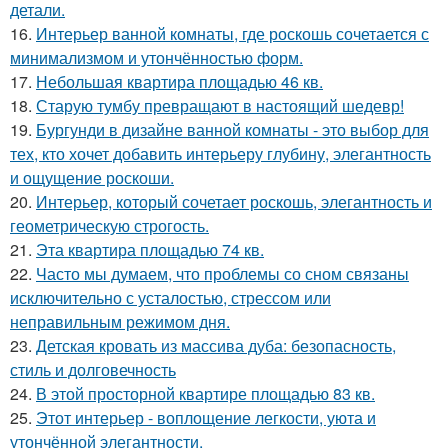
детали.
16.
Интерьер ванной комнаты, где роскошь сочетается с
минимализмом и утончённостью форм.
17.
Небольшая квартира площадью 46 кв.
18.
Старую тумбу превращают в настоящий шедевр!
19.
Бургунди в дизайне ванной комнаты - это выбор для
тех, кто хочет добавить интерьеру глубину, элегантность
и ощущение роскоши.
20.
Интерьер, который сочетает роскошь, элегантность и
геометрическую строгость.
21.
Эта квартира площадью 74 кв.
22.
Часто мы думаем, что проблемы со сном связаны
исключительно с усталостью, стрессом или
неправильным режимом дня.
23.
Детская кровать из массива дуба: безопасность,
стиль и долговечность
24.
В этой просторной квартире площадью 83 кв.
25.
Этот интерьер - воплощение легкости, уюта и
утончённой элегантности.