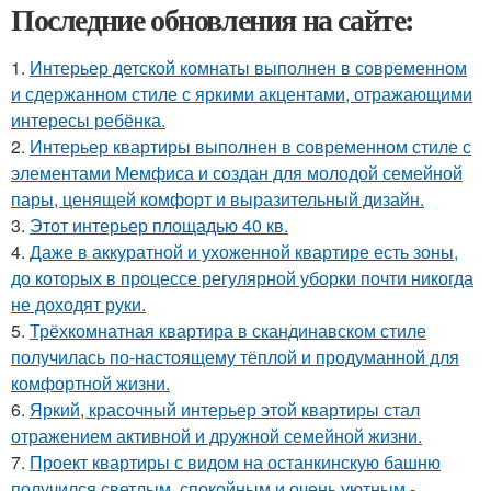
Последние обновления на сайте:
1.
Интерьер детской комнаты выполнен в современном
и сдержанном стиле с яркими акцентами, отражающими
интересы ребёнка.
2.
Интерьер квартиры выполнен в современном стиле с
элементами Мемфиса и создан для молодой семейной
пары, ценящей комфорт и выразительный дизайн.
3.
Этот интерьер площадью 40 кв.
4.
Даже в аккуратной и ухоженной квартире есть зоны,
до которых в процессе регулярной уборки почти никогда
не доходят руки.
5.
Трёхкомнатная квартира в скандинавском стиле
получилась по-настоящему тёплой и продуманной для
комфортной жизни.
6.
Яркий, красочный интерьер этой квартиры стал
отражением активной и дружной семейной жизни.
7.
Проект квартиры с видом на останкинскую башню
получился светлым, спокойным и очень уютным -