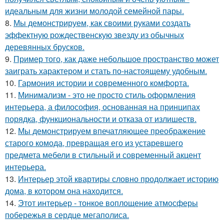
идеальным для жизни молодой семейной пары.
8.
Мы демонстрируем, как своими руками создать
эффектную рождественскую звезду из обычных
деревянных брусков.
9.
Пример того, как даже небольшое пространство может
заиграть характером и стать по-настоящему удобным.
10.
Гармония истории и современного комфорта.
11.
Минимализм - это не просто стиль оформления
интерьера, а философия, основанная на принципах
порядка, функциональности и отказа от излишеств.
12.
Мы демонстрируем впечатляющее преображение
старого комода, превращая его из устаревшего
предмета мебели в стильный и современный акцент
интерьера.
13.
Интерьер этой квартиры словно продолжает историю
дома, в котором она находится.
14.
Этот интерьер - тонкое воплощение атмосферы
побережья в сердце мегаполиса.