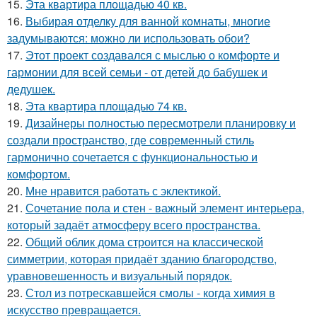
15.
Эта квартира площадью 40 кв.
16.
Выбирая отделку для ванной комнаты, многие
задумываются: можно ли использовать обои?
17.
Этот проект создавался с мыслью о комфорте и
гармонии для всей семьи - от детей до бабушек и
дедушек.
18.
Эта квартира площадью 74 кв.
19.
Дизайнеры полностью пересмотрели планировку и
создали пространство, где современный стиль
гармонично сочетается с функциональностью и
комфортом.
20.
Мне нравится работать с эклектикой.
21.
Сочетание пола и стен - важный элемент интерьера,
который задаёт атмосферу всего пространства.
22.
Общий облик дома строится на классической
симметрии, которая придаёт зданию благородство,
уравновешенность и визуальный порядок.
23.
Стол из потрескавшейся смолы - когда химия в
искусство превращается.