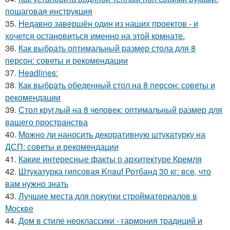
пошаговая инструкция
35.
Недавно завершён один из наших проектов - и
хочется остановиться именно на этой комнате.
36.
Как выбрать оптимальный размер стола для 8
персон: советы и рекомендации
37.
Headlines:
38.
Как выбрать обеденный стол на 8 персон: советы и
рекомендации
39.
Стол круглый на 8 человек: оптимальный размер для
вашего пространства
40.
Можно ли наносить декоративную штукатурку на
ДСП: советы и рекомендации
41.
Какие интересные факты о архитектуре Кремля
42.
Штукатурка гипсовая Knauf Ротбанд 30 кг: все, что
вам нужно знать
43.
Лучшие места для покупки стройматериалов в
Москве
44.
Дом в стиле неоклассики - гармония традиций и