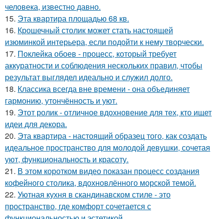
человека, известно давно.
15.
Эта квартира площадью 68 кв.
16.
Крошечный столик может стать настоящей
изюминкой интерьера, если подойти к нему творчески.
17.
Поклейка обоев - процесс, который требует
аккуратности и соблюдения нескольких правил, чтобы
результат выглядел идеально и служил долго.
18.
Классика всегда вне времени - она объединяет
гармонию, утончённость и уют.
19.
Этот ролик - отличное вдохновение для тех, кто ищет
идеи для декора.
20.
Эта квартира - настоящий образец того, как создать
идеальное пространство для молодой девушки, сочетая
уют, функциональность и красоту.
21.
В этом коротком видео показан процесс создания
кофейного столика, вдохновлённого морской темой.
22.
Уютная кухня в скандинавском стиле - это
пространство, где комфорт сочетается с
функциональностью и эстетикой.