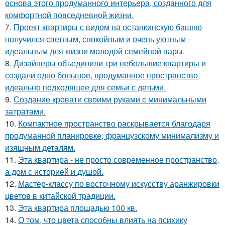
основа этого продуманного интерьера, созданного для
комфортной повседневной жизни.
7.
Проект квартиры с видом на останкинскую башню
получился светлым, спокойным и очень уютным -
идеальным для жизни молодой семейной пары.
8.
Дизайнеры объединили три небольшие квартиры и
создали одно большое, продуманное пространство,
идеально подходящее для семьи с детьми.
9.
Создание кровати своими руками с минимальными
затратами.
10.
Компактное пространство раскрывается благодаря
продуманной планировке, французскому минимализму и
изящным деталям.
11.
Эта квартира - не просто современное пространство,
а дом с историей и душой.
12.
Мастер-классу по восточному искусству аранжировки
цветов в китайской традиции.
13.
Эта квартира площадью 100 кв.
14.
О том, что цвета способны влиять на психику