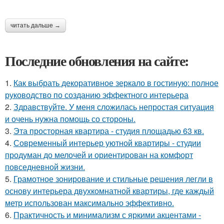
читать дальше →
Последние обновления на сайте:
1.
Как выбрать декоративное зеркало в гостиную: полное
руководство по созданию эффектного интерьера
2.
Здравствуйте. У меня сложилась непростая ситуация
и очень нужна помощь со стороны.
3.
Эта просторная квартира - студия площадью 63 кв.
4.
Современный интерьер уютной квартиры - студии
продуман до мелочей и ориентирован на комфорт
повседневной жизни.
5.
Грамотное зонирование и стильные решения легли в
основу интерьера двухкомнатной квартиры, где каждый
метр использован максимально эффективно.
6.
Практичность и минимализм с яркими акцентами -