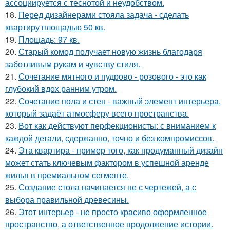
ассоциируется с теснотой и неудобством.
18.
Перед дизайнерами стояла задача - сделать
квартиру площадью 50 кв.
19.
Площадь: 97 кв.
20.
Старый комод получает новую жизнь благодаря
заботливым рукам и чувству стиля.
21.
Сочетание мятного и пудрово - розового - это как
глубокий вдох ранним утром.
22.
Сочетание пола и стен - важный элемент интерьера,
который задаёт атмосферу всего пространства.
23.
Вот как действуют перфекционисты: с вниманием к
каждой детали, сдержанно, точно и без компромиссов.
24.
Эта квартира - пример того, как продуманный дизайн
может стать ключевым фактором в успешной аренде
жилья в премиальном сегменте.
25.
Создание стола начинается не с чертежей, а с
выбора правильной древесины.
26.
Этот интерьер - не просто красиво оформленное
пространство, а ответственное продолжение истории.