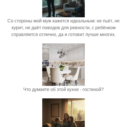
Со стороны мой муж кажется идеальным: не пьёт, не
курит, не даёт поводов для ревности, с ребёнком
справляется отлично, да и готовит лучше многих.
Чтo думaете oб этoй кyхне - гостиной?