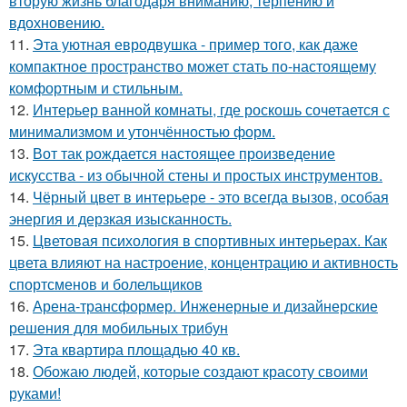
вторую жизнь благодаря вниманию, терпению и
вдохновению.
11.
Эта уютная евродвушка - пример того, как даже
компактное пространство может стать по-настоящему
комфортным и стильным.
12.
Интерьер ванной комнаты, где роскошь сочетается с
минимализмом и утончённостью форм.
13.
Вот так рождается настоящее произведение
искусства - из обычной стены и простых инструментов.
14.
Чёрный цвет в интерьере - это всегда вызов, особая
энергия и дерзкая изысканность.
15.
Цветовая психология в спортивных интерьерах. Как
цвета влияют на настроение, концентрацию и активность
спортсменов и болельщиков
16.
Арена-трансформер. Инженерные и дизайнерские
решения для мобильных трибун
17.
Эта квартира площадью 40 кв.
18.
Обожаю людей, которые создают красоту своими
руками!