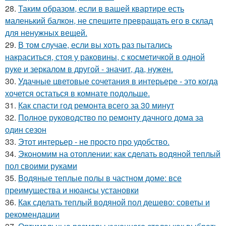
28.
Таким образом, если в вашей квартире есть
маленький балкон, не спешите превращать его в склад
для ненужных вещей.
29.
В том случае, если вы хоть раз пытались
накраситься, стоя у раковины, с косметичкой в одной
руке и зеркалом в другой - значит, да, нужен.
30.
Удачные цветовые сочетания в интерьере - это когда
хочется остаться в комнате подольше.
31.
Как спасти год ремонта всего за 30 минут
32.
Полное руководство по ремонту дачного дома за
один сезон
33.
Этот интерьер - не просто про удобство.
34.
Экономим на отоплении: как сделать водяной теплый
пол своими руками
35.
Водяные теплые полы в частном доме: все
преимущества и нюансы установки
36.
Как сделать теплый водяной пол дешево: советы и
рекомендации