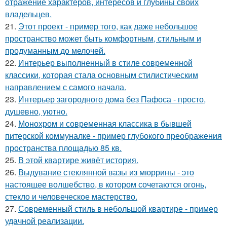
отражение характеров, интересов и глубины своих
владельцев.
21.
Этот проект - пример того, как даже небольшое
пространство может быть комфортным, стильным и
продуманным до мелочей.
22.
Интерьер выполненный в стиле современной
классики, которая стала основным стилистическим
направлением с самого начала.
23.
Интерьер загородного дома без Пафоса - просто,
душевно, уютно.
24.
Монохром и современная классика в бывшей
питерской коммуналке - пример глубокого преображения
пространства площадью 85 кв.
25.
В этой квартире живёт история.
26.
Выдувание стеклянной вазы из мюррины - это
настоящее волшебство, в котором сочетаются огонь,
стекло и человеческое мастерство.
27.
Современный стиль в небольшой квартире - пример
удачной реализации.