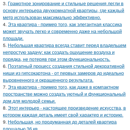
3.
Грамотное зонирование и стильные решения легли в
основу интерьера двухкомнатной квартиры, где каждый
метр использован максимально эффективно.
4.
Эта квартира - пример того, как элегантная классика
может звучать легко и современно даже на небольшой
площади.
5.
Небольшая квартира всегда ставит перед владельцем
непростую задачу: как создать ощущение воздуха и
порядка, не потеряв при этом функциональность.
6.
Поэтапный процесс создания стильной декоративной
ниши из гипсокартона - от первых замеров до идеально
выровненного и окрашенного результата.
7.
Эта квартира - пример того, как даже в компактном
пространстве можно создать уютный и функциональный
дом для молодой семьи.
8.
Этот интерьер - настоящее произведение искусства, в
котором каждая деталь имеет свой характер и историю.
9.
Небольшая, но продуманная до деталей квартира
площадью 36 кв.