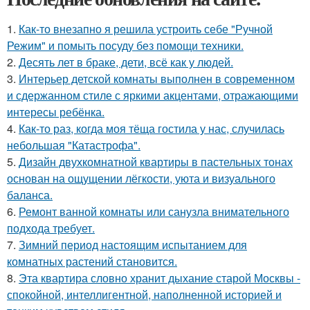
1.
Как-то внезапно я решила устроить себе "Ручной
Режим" и помыть посуду без помощи техники.
2.
Десять лет в браке, дети, всё как у людей.
3.
Интерьер детской комнаты выполнен в современном
и сдержанном стиле с яркими акцентами, отражающими
интересы ребёнка.
4.
Как-то раз, когда моя тёща гостила у нас, случилась
небольшая "Катастрофа".
5.
Дизайн двухкомнатной квартиры в пастельных тонах
основан на ощущении лёгкости, уюта и визуального
баланса.
6.
Ремонт ванной комнаты или санузла внимательного
подхода требует.
7.
Зимний период настоящим испытанием для
комнатных растений становится.
8.
Эта квартира словно хранит дыхание старой Москвы -
спокойной, интеллигентной, наполненной историей и