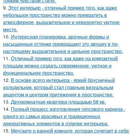
тонким чувством стиля.
9.
Этот интерьер - отличный пример того, как даже
небольшое пространство можно превратить в
атмосферное, выразительное и невероятно уютное
место.
10.
Интересная планировка, арочные формы и
насыщенные оттенки превращают эту двушку в по-
настоящему выразительное и цельное пространство.
11.
Отличный пример того, как даже на компактной
площади можно создать современное, уютное и
функциональное пространство.
12.
В основе всего интерьера - яркий брусничный
холодильник, который стал главным визуальным
акцентом и центром притяжения в пространстве.
13.
Двухкомнатная квартира площадью 58 кв.
14.
Полный процесс изготовления гипсового карниза -
одного из самых красивых и традиционных
декоративных элементов в отделке интерьера.
15.
Мечтаете о ванной комнате, которая сочетает в себе