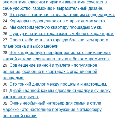
элементами классики и яркими акцентами сочетает в
себе удобство, гармонию и выразительный дизайн.
23.
Эта кухня - гостиная стала настоящим сердцем дома.
24.
Коридоры недооценивают в старых домах часто.
25.
Мы смотрим уютную квартиру площадью 39 кв.
26.
Пурпур и патина: вторая жизнь мебели с характером.
27.
Проект кабинета - это гораздо больше, чем просто
планировка и выбор мебели.
28.
Вот как действуют перфекционисты: с вниманием к
каждой детали, сдержанно, точно и без компромиссов.
29.
Совмещение ванной и туалета - популярное
решение, особенно в квартирах с ограниченной
площадью.
30.
Это тонкий диалог между прошлым и настоящим.
31.
Дизайн ванной: как мы сделали стиралку и сушилку
частью интерьера.
32.
Очень необычный интерьер для семьи в стиле
марокко - это настоящее погружение в атмосферу
восточной сказки.