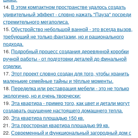
14.
В этом компактном пространстве удалось создать
удивительный эффект - словно нажать "Пауза" посреди
стремительного мегаполиса.
15.
Обустройство небольшой ванной - это всегда вызов,
требующий не только фантазии, но и рационального
подхода.
16.
Подробный процесс создания деревянной коробки
ручной работы - от подготовки деталей до финальной
отделки.
17.
Этот проект словно создан для того, чтобы хранить
маленькие семейные тайны и тёплые моменты.
18.
Переделка или реставрация мебели - это не только
экологично, но и очень творчески:
19.
Эта квартира - пример того, как цвет и детали могут
создавать ощущение настоящего домашнего тепла.
20.
Эта квартира площадью 150 кв.
21.
Эта просторная квартира площадью 99 кв.
22.
Современный и функциональный загородный дом с