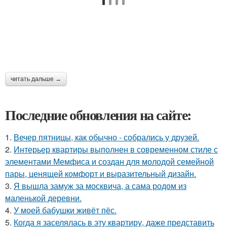
читать дальше →
Последние обновления на сайте:
1.
Вечер пятницы, как обычно - собрались у друзей.
2.
Интерьер квартиры выполнен в современном стиле с
элементами Мемфиса и создан для молодой семейной
пары, ценящей комфорт и выразительный дизайн.
3.
Я вышла замуж за москвича, а сама родом из
маленькой деревни.
4.
У моей бабушки живёт пёс.
5.
Когда я заселялась в эту квартиру, даже представить