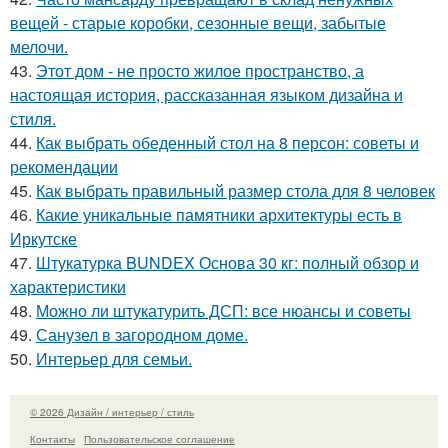
вещей - старые коробки, сезонные вещи, забытые
мелочи.
43.
Этот дом - не просто жилое пространство, а
настоящая история, рассказанная языком дизайна и
стиля.
44.
Как выбрать обеденный стол на 8 персон: советы и
рекомендации
45.
Как выбрать правильный размер стола для 8 человек
46.
Какие уникальные памятники архитектуры есть в
Иркутске
47.
Штукатурка BUNDEX Основа 30 кг: полный обзор и
характеристики
48.
Можно ли штукатурить ДСП: все нюансы и советы
49.
Санузел в загородном доме.
50.
Интерьер для семьи.
© 2026 Дизайн / интерьер / стиль
Контакты
Пользовательское соглашение