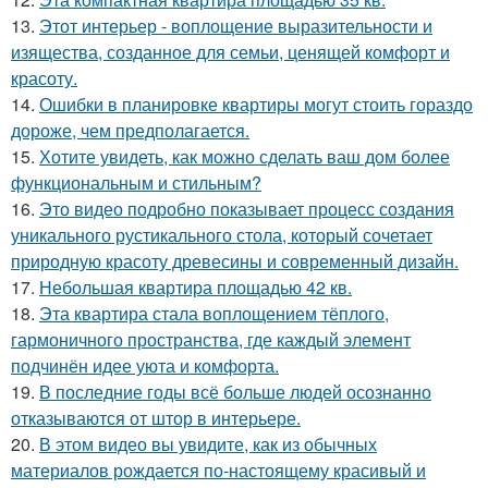
13.
Этот интерьер - воплощение выразительности и
изящества, созданное для семьи, ценящей комфорт и
красоту.
14.
Ошибки в планировке квартиры могут стоить гораздо
дороже, чем предполагается.
15.
Хотите увидеть, как можно сделать ваш дом более
функциональным и стильным?
16.
Это видео подробно показывает процесс создания
уникального рустикального стола, который сочетает
природную красоту древесины и современный дизайн.
17.
Небольшая квартира площадью 42 кв.
18.
Эта квартира стала воплощением тёплого,
гармоничного пространства, где каждый элемент
подчинён идее уюта и комфорта.
19.
В последние годы всё больше людей осознанно
отказываются от штор в интерьере.
20.
В этом видео вы увидите, как из обычных
материалов рождается по-настоящему красивый и