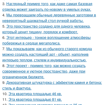
3.
Наглядный пример того, как даже самая базовая
отделка может заиграть по-новому в умелых руках.
4.
Мы превращаем обычные деревянные заготовки в
невероятный шахматный стол ручной работы.
5.
Это пространство создано для одного человека,
который ценит тишину, порядок и комфорт.
6.
Этот интерьер - тонкое воплощение атмосферы
побережья в сердце мегаполиса.
7.
Мы показываем, как из обычного старого комода
можно создать настоящий арт - объект, наполнив
интерьер теплом, стилем и индивидуальностью.
8.
Этот проект - пример того, как можно создать
современное и уютное пространство, даже при
ограниченном бюджете.
9.
Декоративная штукатурка с эффектом камня и бетона:
стиль и фактура.
10.
Эта квартира площадью 46 кв.
11.
Эта квартира площадью 81 кв.
12.
Эта компактная квартира площадью 35 кв.