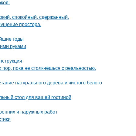
коя.
бокий, спокойный, сдержанный.
ощущение простора.
айшие годы
оими руками
нструкция
х пор, пока не столкнёшься с реальностью.
етание натурального дерева и чистого белого
льный стол для вашей гостиной
тренних и наружных работ
стики