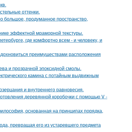
кв.
стельные оттенки.
о большое, продуманное пространство,
хнике эффектной мраморной текстуры.
петербурге, где комфортно всем - и человеку, и
 вдохновиться преимуществами расположения
рева и прозрачной эпоксидной смолы.
ектрического камина с потайным выдвижным
созерцания и внутреннего равновесия.
отовления деревянной коробочки с помощью V -
философия, основанная на принципах порядка,
да, превращая его из устаревшего предмета