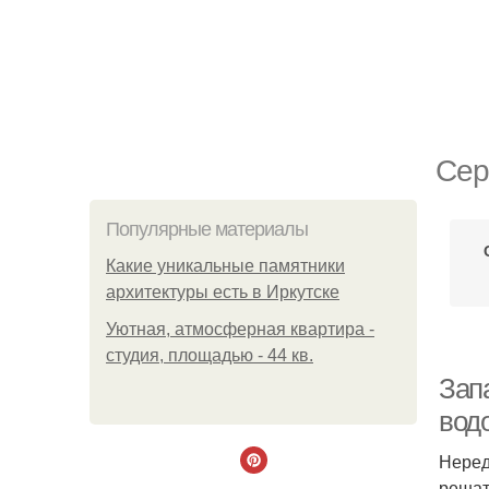
Сер
Популярные материалы
Какие уникальные памятники
архитектуры есть в Иркутске
Уютная, атмосферная квартира -
студия, площадью - 44 кв.
Зап
водо
Неред
решат