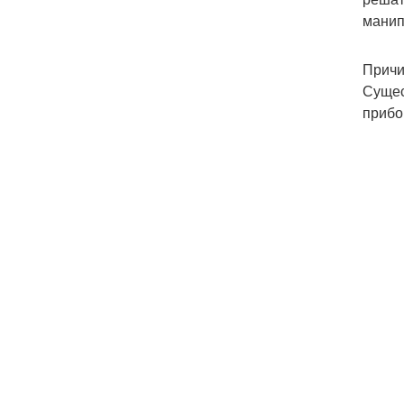
манип
Причи
Сущес
прибо