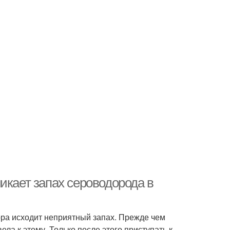
икает запах сероводорода в
ора исходит неприятный запах. Прежде чем
ела к этому. Только после этого приступать к