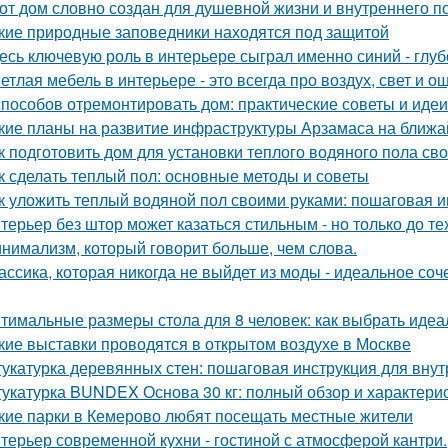
от дом словно создан для душевной жизни и внутреннего по
кие природные заповедники находятся под защитой
есь ключевую роль в интерьере сыграл именно синий - глу
етлая мебель в интерьере - это всегда про воздух, свет и 
способов отремонтировать дом: практические советы и идеи
кие планы на развитие инфраструктуры Арзамаса на ближ
к подготовить дом для установки теплого водяного пола св
к сделать теплый пол: основные методы и советы
к уложить теплый водяной пол своими руками: пошаговая и
терьер без штор может казаться стильным - но только до те
нимализм, который говорит больше, чем слова.
ассика, которая никогда не выйдет из моды - идеальное соч
тимальные размеры стола для 8 человек: как выбрать идеа
кие выставки проводятся в открытом воздухе в Москве
укатурка деревянных стен: пошаговая инструкция для вну
укатурка BUNDEX Основа 30 кг: полный обзор и характери
кие парки в Кемерово любят посещать местные жители
терьер современной кухни - гостиной с атмосферой кантри.