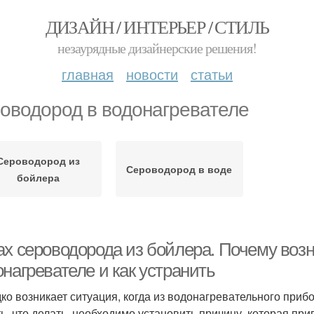
ДИЗАЙН / ИНТЕРЬЕР / СТИЛЬ
незаурядные дизайнерские решения!
главная
новости
статьи
оводород в водонагревателе
Сероводород из
Сероводород в воде
бойлера
ах сероводорода из бойлера. Почему возн
нагревателе и как устранить
ко возникает ситуация, когда из водонагревательного приб
ь, что делать, необходимо установить причину, которая прив