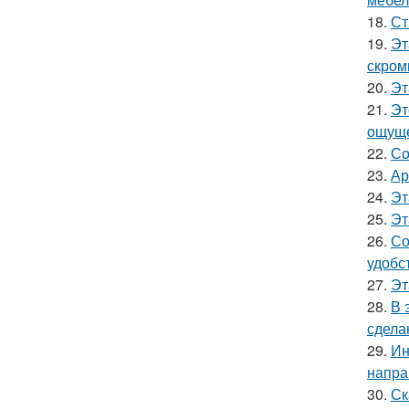
18.
Ст
19.
Эт
скром
20.
Эт
21.
Эт
ощуще
22.
Со
23.
Ар
24.
Эт
25.
Эт
26.
Со
удобс
27.
Эт
28.
В 
сдела
29.
Ин
напра
30.
Ск