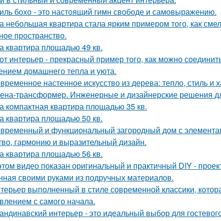
иль бохо - это настоящий гимн свободе и самовыражению.
а небольшая квартира стала ярким примером того, как сме
ное пространство.
а квартира площадью 49 кв.
от интерьер - прекрасный пример того, как можно соединит
нием домашнего тепла и уюта.
временное настенное искусство из дерева: тепло, стиль и х
ена-трансформер. Инженерные и дизайнерские решения д
а компактная квартира площадью 35 кв.
а квартира площадью 50 кв.
временный и функциональный загородный дом с элементами
тво, гармонию и выразительный дизайн.
а квартира площадью 56 кв.
этом видео показан оригинальный и практичный DIY - прое
нная своими руками из подручных материалов.
терьер выполненный в стиле современной классики, котор
влением с самого начала.
андинавский интерьер - это идеальный выбор для гостевог