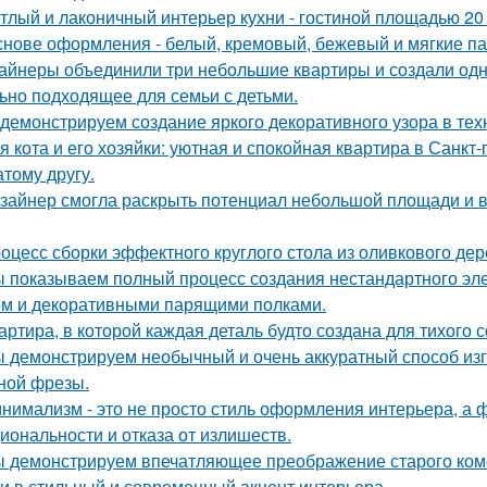
тлый и лаконичный интерьер кухни - гостиной площадью 20 
снове оформления - белый, кремовый, бежевый и мягкие па
айнеры объединили три небольшие квартиры и создали одн
ьно подходящее для семьи с детьми.
демонстрируем создание яркого декоративного узора в те
я кота и его хозяйки: уютная и спокойная квартира в Санкт-
атому другу.
зайнер смогла раскрыть потенциал небольшой площади и
оцесс сборки эффектного круглого стола из оливкового де
 показываем полный процесс создания нестандартного эл
м и декоративными парящими полками.
артира, в которой каждая деталь будто создана для тихого 
 демонстрируем необычный и очень аккуратный способ изг
ной фрезы.
нимализм - это не просто стиль оформления интерьера, а 
иональности и отказа от излишеств.
 демонстрируем впечатляющее преображение старого комо
и в стильный и современный акцент интерьера.