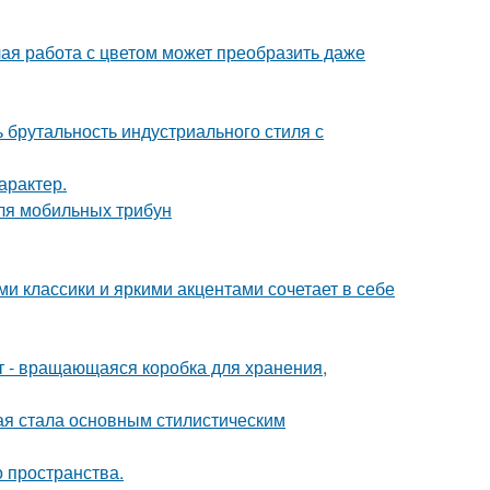
лая работа с цветом может преобразить даже
ь брутальность индустриального стиля с
арактер.
ля мобильных трибун
 классики и яркими акцентами сочетает в себе
кт - вращающаяся коробка для хранения,
ая стала основным стилистическим
о пространства.