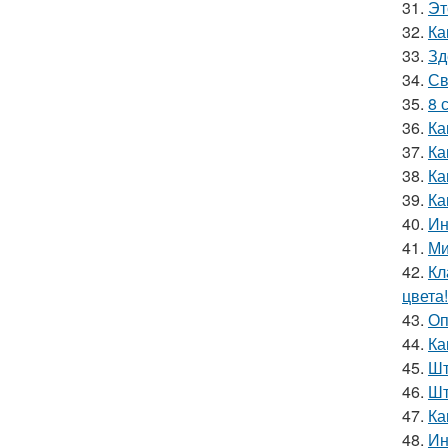
31.
Эт
32.
Ка
33.
Зд
34.
Св
35.
8 
36.
Ка
37.
Ка
38.
Ка
39.
Ка
40.
Ин
41.
Ми
42.
Кл
цвета!
43.
Оп
44.
Ка
45.
Шт
46.
Шт
47.
Ка
48.
Ин