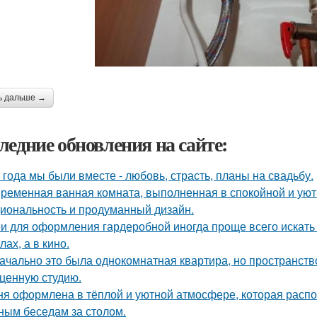
ь дальше →
ледние обновления на сайте:
 года мы были вместе - любовь, страсть, планы на свадьбу.
ременная ванная комната, выполненная в спокойной и уютн
иональность и продуманный дизайн.
и для оформления гардеробной иногда проще всего искать 
ах, а в кино.
ачально это была однокомнатная квартира, но пространств
ценную студию.
ня оформлена в тёплой и уютной атмосфере, которая расп
ным беседам за столом.