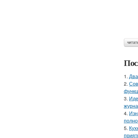
читат
Пос
1.
Два
2.
Сов
функц
3.
Иде
журнал
4.
Изн
полно
5.
Кух
прият