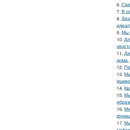
6.
Све
7.
В о
8.
Диз
идеал
9.
Мы 
10.
Дл
хвост
11.
Ди
дома.
12.
Пр
13.
Мы
ящико
14.
Кв
15.
Мы
образ
16.
Ми
функц
17.
Мы
мебел