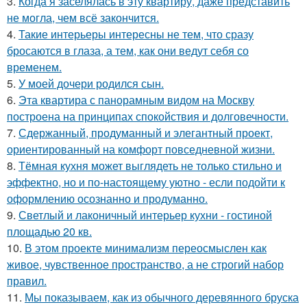
3.
Когда я заселялась в эту квартиру, даже представить
не могла, чем всё закончится.
4.
Такие интерьеры интересны не тем, что сразу
бросаются в глаза, а тем, как они ведут себя со
временем.
5.
У моей дочери родился сын.
6.
Эта квартира с панорамным видом на Москву
построена на принципах спокойствия и долговечности.
7.
Сдержанный, продуманный и элегантный проект,
ориентированный на комфорт повседневной жизни.
8.
Тёмная кухня может выглядеть не только стильно и
эффектно, но и по-настоящему уютно - если подойти к
оформлению осознанно и продуманно.
9.
Светлый и лаконичный интерьер кухни - гостиной
площадью 20 кв.
10.
В этом проекте минимализм переосмыслен как
живое, чувственное пространство, а не строгий набор
правил.
11.
Мы показываем, как из обычного деревянного бруска