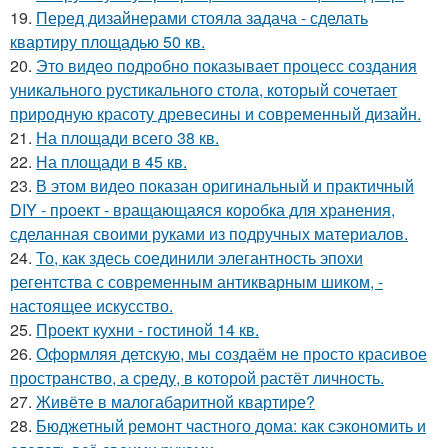
19.
Перед дизайнерами стояла задача - сделать
квартиру площадью 50 кв.
20.
Это видео подробно показывает процесс создания
уникального рустикального стола, который сочетает
природную красоту древесины и современный дизайн.
21.
На площади всего 38 кв.
22.
На площади в 45 кв.
23.
В этом видео показан оригинальный и практичный
DIY - проект - вращающаяся коробка для хранения,
сделанная своими руками из подручных материалов.
24.
То, как здесь соединили элегантность эпохи
регентства с современным антикварным шиком, -
настоящее искусство.
25.
Проект кухни - гостиной 14 кв.
26.
Оформляя детскую, мы создаём не просто красивое
пространство, а среду, в которой растёт личность.
27.
Живёте в малогабаритной квартире?
28.
Бюджетный ремонт частного дома: как сэкономить и