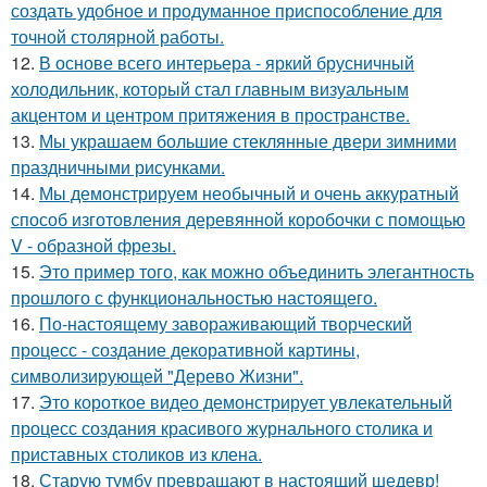
создать удобное и продуманное приспособление для
точной столярной работы.
12.
В основе всего интерьера - яркий брусничный
холодильник, который стал главным визуальным
акцентом и центром притяжения в пространстве.
13.
Мы украшаем большие стеклянные двери зимними
праздничными рисунками.
14.
Мы демонстрируем необычный и очень аккуратный
способ изготовления деревянной коробочки с помощью
V - образной фрезы.
15.
Это пример того, как можно объединить элегантность
прошлого с функциональностью настоящего.
16.
По-настоящему завораживающий творческий
процесс - создание декоративной картины,
символизирующей "Дерево Жизни".
17.
Это короткое видео демонстрирует увлекательный
процесс создания красивого журнального столика и
приставных столиков из клена.
18.
Старую тумбу превращают в настоящий шедевр!