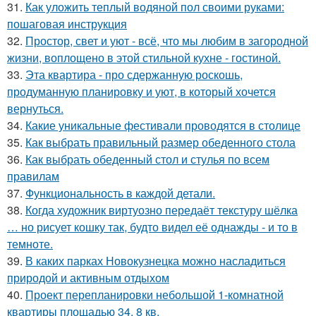
31.
Как уложить теплый водяной пол своими руками:
пошаговая инструкция
32.
Простор, свет и уют - всё, что мы любим в загородной
жизни, воплощено в этой стильной кухне - гостиной.
33.
Эта квартира - про сдержанную роскошь,
продуманную планировку и уют, в который хочется
вернуться.
34.
Какие уникальные фестивали проводятся в столице
35.
Как выбрать правильный размер обеденного стола
36.
Как выбрать обеденный стол и стулья по всем
правилам
37.
Функциональность в каждой детали.
38.
Когда художник виртуозно передаёт текстуру шёлка
… но рисует кошку так, будто видел её однажды - и то в
темноте.
39.
В каких парках Новокузнецка можно насладиться
природой и активным отдыхом
40.
Проект перепланировки небольшой 1-комнатной
квартиры площадью 34, 8 кв.