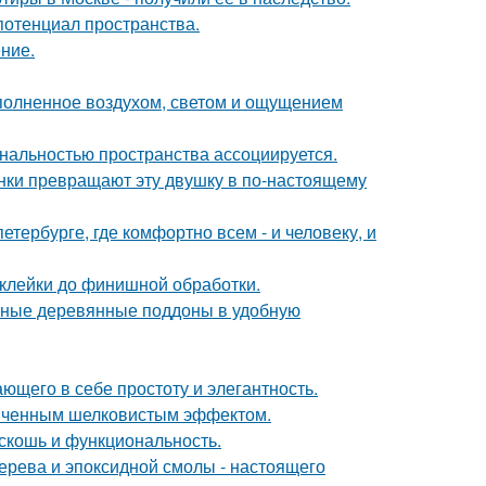
потенциал пространства.
ние.
аполненное воздухом, светом и ощущением
нальностью пространства ассоциируется.
ки превращают эту двушку в по-настоящему
петербурге, где комфортно всем - и человеку, и
склейки до финишной обработки.
чные деревянные поддоны в удобную
ющего в себе простоту и элегантность.
онченным шелковистым эффектом.
скошь и функциональность.
ерева и эпоксидной смолы - настоящего