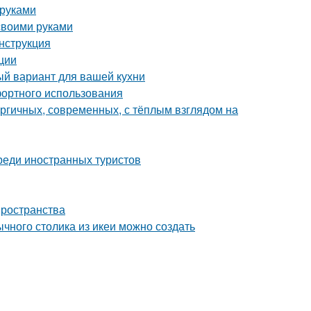
 руками
 своими руками
нструкция
ции
ый вариант для вашей кухни
фортного использования
ергичных, современных, с тёплым взглядом на
реди иностранных туристов
пространства
чного столика из икеи можно создать