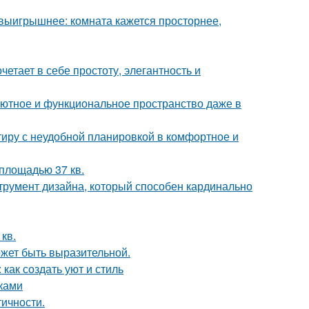
 выигрышнее: комната кажется просторнее,
етает в себе простоту, элегантность и
ь уютное и функциональное пространство даже в
ртиру с неудобной планировкой в комфортное и
площадью 37 кв.
струмент дизайна, который способен кардинально
кв.
может быть выразительной.
как создать уют и стиль
уками
тичности.