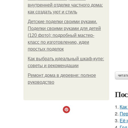
внутренней отделке частного дома:
как создать уют и стиль
Детские поделки своими руками.
Поделки своими руками для детей
(120 фото): подробный мастер-
класс по изготовлению, идеи
простых поделок
Как выбрать идеальный шкаф-купе:
советы и рекомендации
Ремонт дома в деревне: полное
читат
руководство
Пос
1.
Как
2.
Пер
3.
Её 
4.
Год