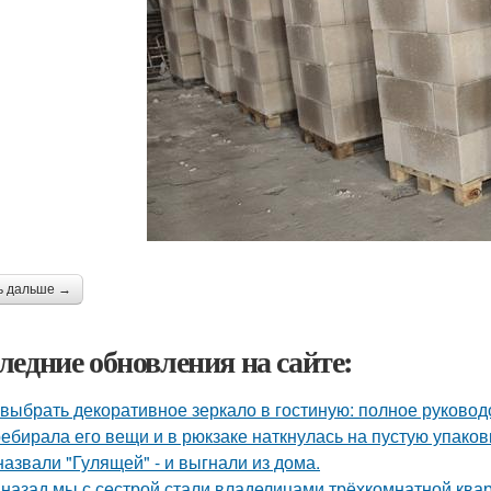
ь дальше →
ледние обновления на сайте:
 выбрать декоративное зеркало в гостиную: полное руково
ебирала его вещи и в рюкзаке наткнулась на пустую упаковку
назвали "Гулящей" - и выгнали из дома.
 назад мы с сестрой стали владелицами трёхкомнатной квар