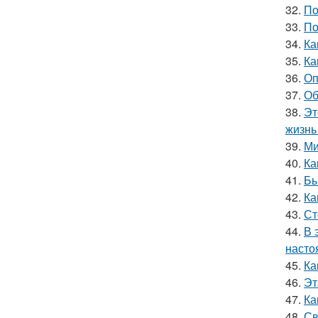
32.
По
33.
По
34.
Ка
35.
Ка
36.
Оп
37.
Об
38.
Эт
жизнь 
39.
Ми
40.
Ка
41.
Бы
42.
Ка
43.
Ст
44.
В 
насто
45.
Ка
46.
Эт
47.
Ка
48.
Св