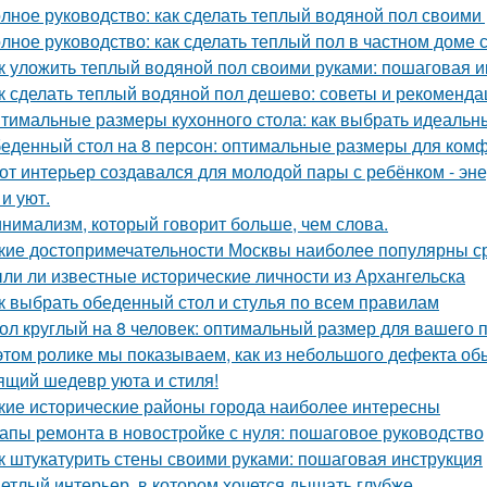
лное руководство: как сделать теплый водяной пол своими
лное руководство: как сделать теплый пол в частном доме
к уложить теплый водяной пол своими руками: пошаговая и
к сделать теплый водяной пол дешево: советы и рекоменда
тимальные размеры кухонного стола: как выбрать идеальн
еденный стол на 8 персон: оптимальные размеры для ком
от интерьер создавался для молодой пары с ребёнком - эн
и уют.
нимализм, который говорит больше, чем слова.
кие достопримечательности Москвы наиболее популярны с
ли ли известные исторические личности из Архангельска
к выбрать обеденный стол и стулья по всем правилам
ол круглый на 8 человек: оптимальный размер для вашего 
этом ролике мы показываем, как из небольшого дефекта обы
ящий шедевр уюта и стиля!
кие исторические районы города наиболее интересны
апы ремонта в новостройке с нуля: пошаговое руководство
к штукатурить стены своими руками: пошаговая инструкция
етлый интерьер, в котором хочется дышать глубже.