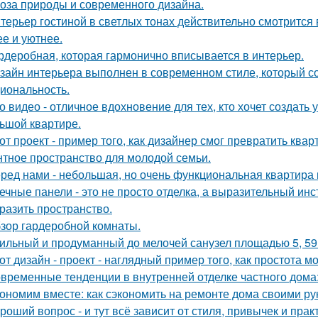
оза природы и современного дизайна.
терьер гостиной в светлых тонах действительно смотрится
ее и уютнее.
рдеробная, которая гармонично вписывается в интерьер.
зайн интерьера выполнен в современном стиле, который соч
иональность.
о видео - отличное вдохновение для тех, кто хочет создат
ьшой квартире.
от проект - пример того, как дизайнер смог превратить ква
нтное пространство для молодой семьи.
ред нами - небольшая, но очень функциональная квартира 
ечные панели - это не просто отделка, а выразительный ин
разить пространство.
зор гардеробной комнаты.
ильный и продуманный до мелочей санузел площадью 5, 59 
от дизайн - проект - наглядный пример того, как простота 
временные тенденции в внутренней отделке частного дома: 
ономим вместе: как сэкономить на ремонте дома своими р
роший вопрос - и тут всё зависит от стиля, привычек и прак