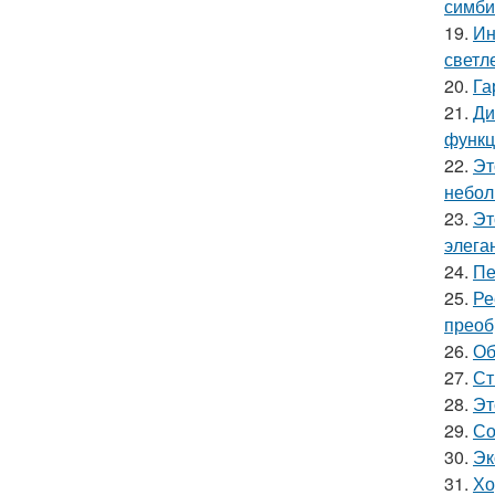
симби
19.
Ин
светл
20.
Га
21.
Ди
функц
22.
Эт
небол
23.
Эт
элега
24.
Пе
25.
Ре
преоб
26.
Об
27.
Ст
28.
Эт
29.
Со
30.
Эк
31.
Хо