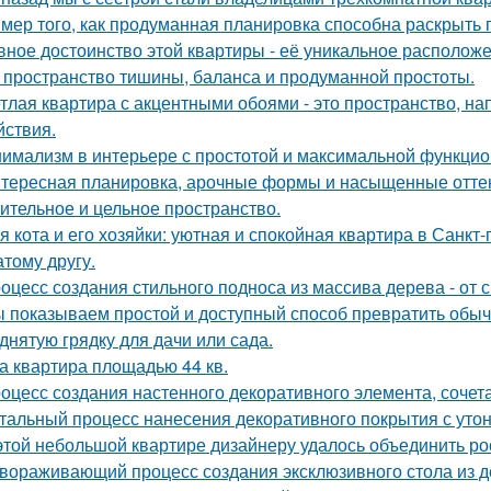
мер того, как продуманная планировка способна раскрыть 
вное достоинство этой квартиры - её уникальное расположе
 пространство тишины, баланса и продуманной простоты.
тлая квартира с акцентными обоями - это пространство, н
йствия.
имализм в интерьере с простотой и максимальной функцио
тересная планировка, арочные формы и насыщенные оттен
ительное и цельное пространство.
я кота и его хозяйки: уютная и спокойная квартира в Санкт-
атому другу.
оцесс создания стильного подноса из массива дерева - от 
 показываем простой и доступный способ превратить обы
днятую грядку для дачи или сада.
а квартира площадью 44 кв.
оцесс создания настенного декоративного элемента, сочета
тальный процесс нанесения декоративного покрытия с ут
этой небольшой квартире дизайнеру удалось объединить ро
вораживающий процесс создания эксклюзивного стола из д