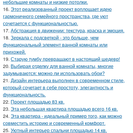
небольшие комнаты и низкие потолки.
16.
Этот реализованный проект воплощает идею
гармоничного семейного пространства, где уют
сочетается с функциональностью.
17.
Абстракция в движении: текстура, краска и эмоция.
18.
Зеркала с подсветкой - это больше, чем
функциональный элемент ванной комнаты или
прихожей.
19.
Старую тумбу превращают в настоящий шедевр!
20.
Выбирая отделку для ванной комнаты, многие
задумываются: можно ли использовать обои?
21.
Дизайн интерьера выполнен в современном стиле,
который сочетает в себе простоту, элегантность и
функциональность.
22.
Проект площадью 83 кв.
23.
Эта небольшая квартира площадью всего 16 кв.
24.
Эта квартира - идеальный пример того, как можно
совместить историю и современный комфорт.
25.
Уютный интерьер спальни площадью 14 кв.