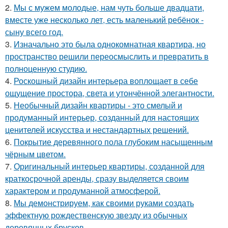
2.
Мы с мужем молодые, нам чуть больше двадцати,
вместе уже несколько лет, есть маленький ребёнок -
сыну всего год.
3.
Изначально это была однокомнатная квартира, но
пространство решили переосмыслить и превратить в
полноценную студию.
4.
Роскошный дизайн интерьера воплощает в себе
ощущение простора, света и утончённой элегантности.
5.
Необычный дизайн квартиры - это смелый и
продуманный интерьер, созданный для настоящих
ценителей искусства и нестандартных решений.
6.
Покрытие деревянного пола глубоким насыщенным
чёрным цветом.
7.
Оригинальный интерьер квартиры, созданной для
краткосрочной аренды, сразу выделяется своим
характером и продуманной атмосферой.
8.
Мы демонстрируем, как своими руками создать
эффектную рождественскую звезду из обычных
деревянных брусков.