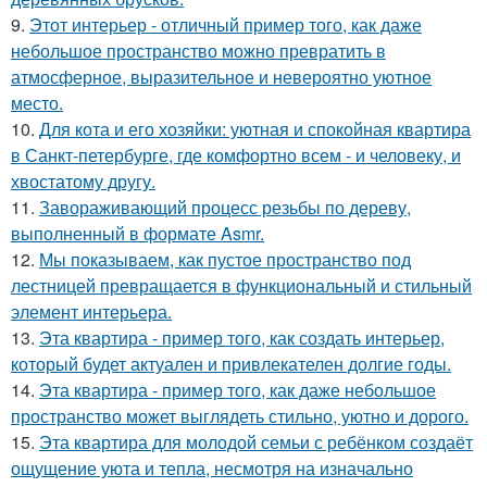
9.
Этот интерьер - отличный пример того, как даже
небольшое пространство можно превратить в
атмосферное, выразительное и невероятно уютное
место.
10.
Для кота и его хозяйки: уютная и спокойная квартира
в Санкт-петербурге, где комфортно всем - и человеку, и
хвостатому другу.
11.
Завораживающий процесс резьбы по дереву,
выполненный в формате Asmr.
12.
Мы показываем, как пустое пространство под
лестницей превращается в функциональный и стильный
элемент интерьера.
13.
Эта квартира - пример того, как создать интерьер,
который будет актуален и привлекателен долгие годы.
14.
Эта квартира - пример того, как даже небольшое
пространство может выглядеть стильно, уютно и дорого.
15.
Эта квартира для молодой семьи с ребёнком создаёт
ощущение уюта и тепла, несмотря на изначально