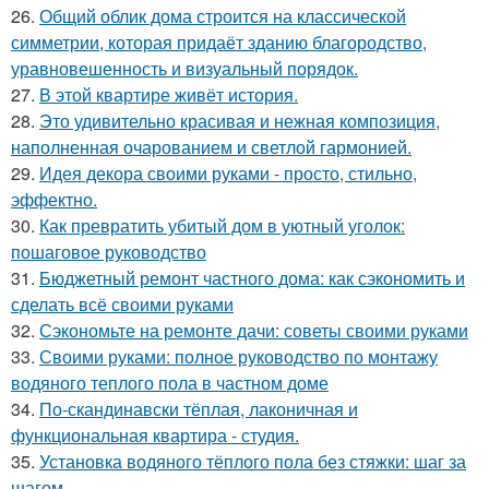
26.
Общий облик дома строится на классической
симметрии, которая придаёт зданию благородство,
уравновешенность и визуальный порядок.
27.
В этой квартире живёт история.
28.
Это удивительно красивая и нежная композиция,
наполненная очарованием и светлой гармонией.
29.
Идея декора своими руками - просто, стильно,
эффектно.
30.
Как превратить убитый дом в уютный уголок:
пошаговое руководство
31.
Бюджетный ремонт частного дома: как сэкономить и
сделать всё своими руками
32.
Сэкономьте на ремонте дачи: советы своими руками
33.
Своими руками: полное руководство по монтажу
водяного теплого пола в частном доме
34.
По-скандинавски тёплая, лаконичная и
функциональная квартира - студия.
35.
Установка водяного тёплого пола без стяжки: шаг за
шагом